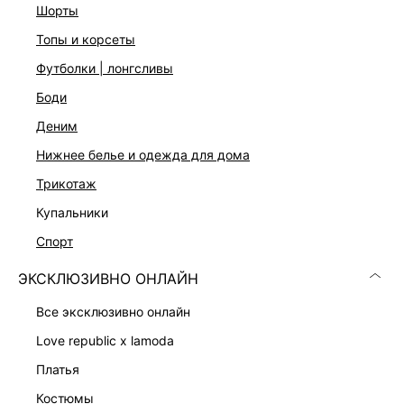
шорты
Цвет: светлый индиго
На модели размер 44. Крой модели соответствует
топы и корсеты
стандартному размеру
футболки | лонгсливы
боди
ДОСТАВКА И ВОЗВРАТ
деним
Подробные условия доставки и возврата
нижнее белье и одежда для дома
трикотаж
купальники
спорт
ЭКСКЛЮЗИВНО ОНЛАЙН
все эксклюзивно онлайн
Скачать
Доступно
в AppStore
в GooglePlay
love republic x lamoda
КАТАЛОГ
платья
костюмы