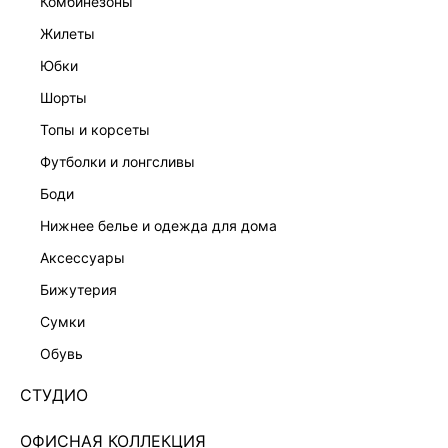
комбинезоны
жилеты
юбки
шорты
топы и корсеты
футболки и лонгсливы
боди
нижнее белье и одежда для дома
аксессуары
бижутерия
ЭКСКЛЮЗИВНО ОНЛАЙН
сумки
ДЖИНСОВАЯ ЮБКА МИНИ 4255435203-101
обувь
Нет в наличии
+129 LR
СТУДИО
ЦВЕТ:
СИНИЙ
/
СВЕТЛЫЙ ИНДИГО
ОФИСНАЯ КОЛЛЕКЦИЯ
РАЗМЕР