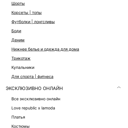
шорты
корсеты | топы
ДОСТАВКА И ВОЗВРАТ
футболки | лонгсливы
Подробные условия доставки и возврата
боди
деним
нижнее белье и одежда для дома
трикотаж
купальники
для спорта | фитнеса
Скачать
Доступно
в AppStore
в GooglePlay
ЭКСКЛЮЗИВНО ОНЛАЙН
КАТАЛОГ
все эксклюзивно онлайн
love republic x lamoda
КОМПАНИЯ
платья
костюмы