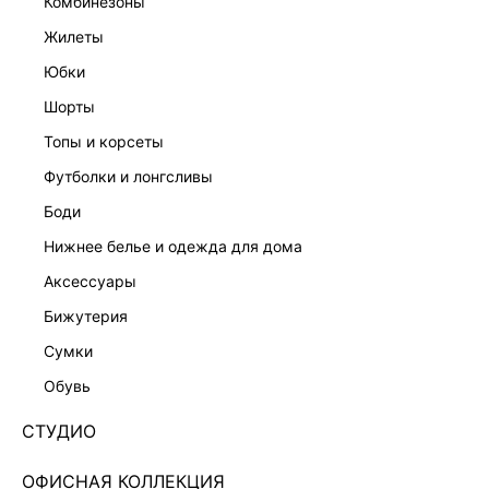
комбинезоны
жилеты
юбки
шорты
топы и корсеты
футболки и лонгсливы
боди
нижнее белье и одежда для дома
аксессуары
бижутерия
ЮБКА МИДИ ИЗ ЖАТОГО САТИНА 5151218208-50
сумки
Нет в наличии
+99 LR
обувь
ЦВЕТ:
ЧЕРНЫЙ
/
ЧЕРНЫЙ
СТУДИО
РАЗМЕР
ОФИСНАЯ КОЛЛЕКЦИЯ