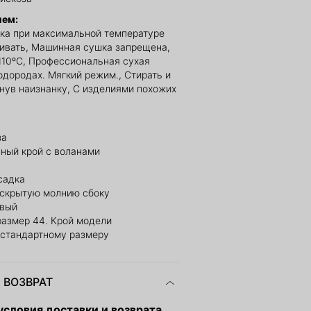
ием:
ка при максимальной температуре
ливать, Машинная сушка запрещена,
110ºС, Профессиональная сухая
одородах. Мягкий режим., Стирать и
рнув наизнанку, С изделиями похожих
за
ный крой с воланами
садка
 скрытую молнию сбоку
овый
размер 44. Крой модели
 стандартному размеру
 ВОЗВРАТ
словия доставки и возврата