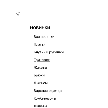
Меню
Каталог
НОВИНКИ
ГЛАВНАЯ
ОДЕЖДА
ЮБКИ
АСИММЕТРИЧНАЯ ЮБКА ИЗ
все новинки
платья
блузки и рубашки
трикотаж
жакеты
брюки
джинсы
верхняя одежда
комбинезоны
жилеты