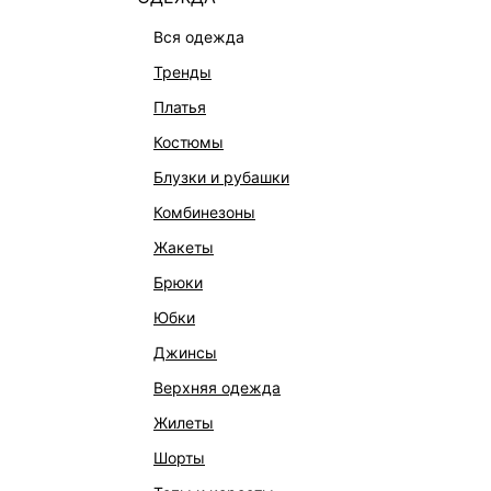
вся одежда
тренды
платья
костюмы
блузки и рубашки
комбинезоны
КАТАЛОГ
КОМПАНИЯ
жакеты
НОВИНКИ
О Melon Fa
брюки
СТУДИО
Франчайзин
юбки
ОФИСНАЯ КОЛЛЕКЦИЯ
Новости и 
джинсы
ОДЕЖДА
Магазины
верхняя одежда
ЭКСКЛЮЗИВНО ОНЛАЙН
Работа в 
жилеты
ОБУВЬ
шорты
СУМКИ