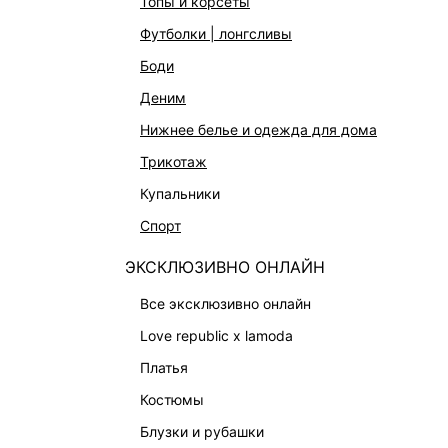
топы и корсеты
АКСЕССУАРЫ И УКРАШЕНИЯ
футболки | лонгсливы
ФИНАЛЬНАЯ РАСПРОДАЖА
боди
ПОДАРОЧНЫЕ СЕРТИФИКАТЫ
деним
BEAUTY
нижнее белье и одежда для дома
БАЛЬЗАМЫ-ТИНТЫ
трикотаж
АРОМАТЫ
купальники
ЛИМИТИРОВАННЫЕ КОЛЛЕКЦИИ
спорт
КАПСУЛЬНЫЙ ГАРДЕРОБ
ЭКСКЛЮЗИВНО ОНЛАЙН
БОХО-ШИК
В ОТТЕНКАХ СЕРОГО
все эксклюзивно онлайн
LOVE REPUBLIC MAISON
love republic x lamoda
ДАЙДЖЕСТ
платья
LOVE 2.0
костюмы
блузки и рубашки