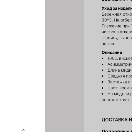
Уход за издел
Бережная стир
30ºС, Не отбе
Глажение при 
чистка в углев
гладить, выве
цветов
Описание
100% виско
Асимметрич
Длина миди
Средняя по
Застежка а
Цвет: крем
На модели 
соответствует
ДОСТАВКА И
Подробные у