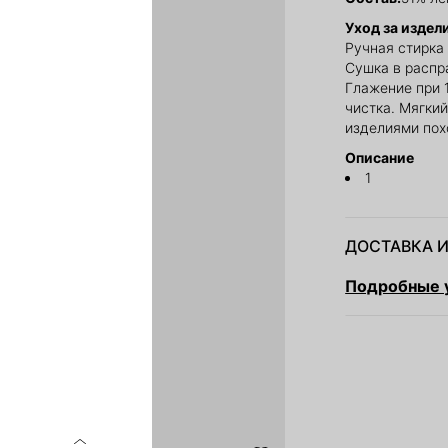
Уход за издел
Ручная стирка 
Сушка в распр
Глажение при 
чистка. Мягкий
изделиями пох
Описание
1
ДОСТАВКА И
Подробные у