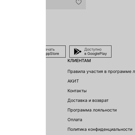
Скачать
Доступно
в AppStore
в GooglePlay
КЛИЕНТАМ
shion Group
Правила участия в программе 
г
АКИТ
акции
Контакты
Доставка и возврат
LOVE REPUBLIC
Программа лояльности
Оплата
Политика конфиденциальности