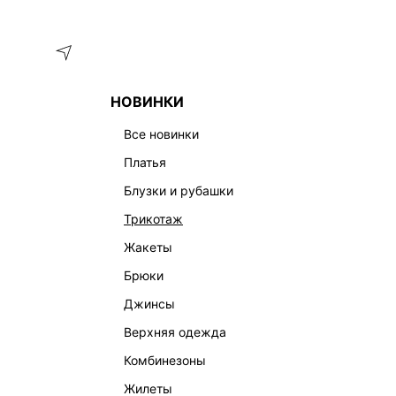
Меню
Каталог
НОВИНКИ
ГЛАВНАЯ
ОДЕЖДА
ЮБКИ
ЮБКА МИДИ ИЗ ЛЬНА И ВИ
все новинки
платья
блузки и рубашки
трикотаж
жакеты
брюки
джинсы
верхняя одежда
комбинезоны
жилеты