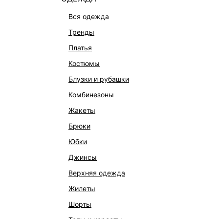
вся одежда
тренды
платья
костюмы
блузки и рубашки
комбинезоны
КАТАЛОГ
КОМПАНИЯ
жакеты
НОВИНКИ
О Melon Fa
брюки
СТУДИО
Франчайзин
юбки
ОФИСНАЯ КОЛЛЕКЦИЯ
Новости и 
джинсы
ОДЕЖДА
Магазины
верхняя одежда
ЭКСКЛЮЗИВНО ОНЛАЙН
Работа в 
жилеты
ОБУВЬ
шорты
СУМКИ