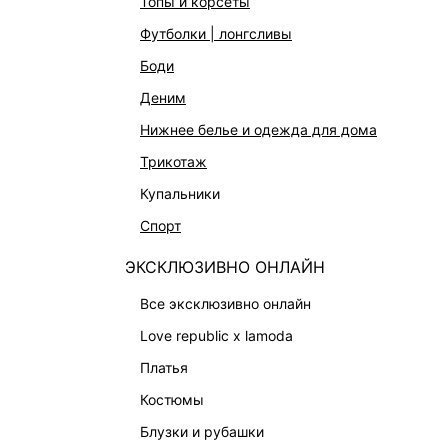
топы и корсеты
АКСЕССУАРЫ И УКРАШЕНИЯ
футболки | лонгсливы
ФИНАЛЬНАЯ РАСПРОДАЖА
боди
ПОДАРОЧНЫЕ СЕРТИФИКАТЫ
деним
BEAUTY
нижнее белье и одежда для дома
БАЛЬЗАМЫ-ТИНТЫ
трикотаж
АРОМАТЫ
купальники
ЛИМИТИРОВАННЫЕ КОЛЛЕКЦИИ
спорт
КАПСУЛЬНЫЙ ГАРДЕРОБ
ЭКСКЛЮЗИВНО ОНЛАЙН
БОХО-ШИК
В ОТТЕНКАХ СЕРОГО
все эксклюзивно онлайн
LOVE REPUBLIC MAISON
love republic x lamoda
ДАЙДЖЕСТ
платья
LOVE 2.0
костюмы
блузки и рубашки