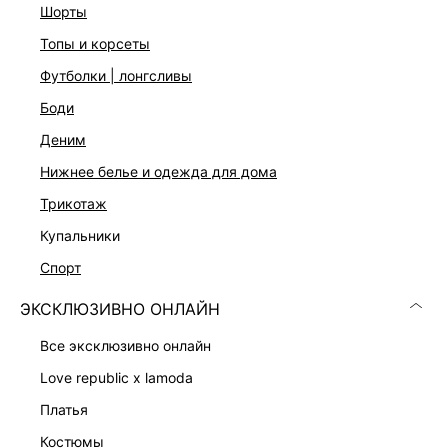
шорты
топы и корсеты
футболки | лонгсливы
боди
Скачать
Доступно
в AppStore
в GooglePlay
деним
КАТАЛОГ
нижнее белье и одежда для дома
трикотаж
КОМПАНИЯ
купальники
спорт
КЛИЕНТАМ
ЭКСКЛЮЗИВНО ОНЛАЙН
все эксклюзивно онлайн
ЛИЧНЫЙ КАБИНЕТ
love republic x lamoda
платья
костюмы