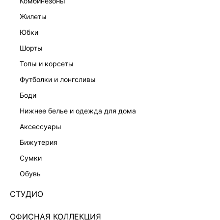
комбинезоны
жилеты
юбки
шорты
топы и корсеты
футболки и лонгсливы
боди
нижнее белье и одежда для дома
аксессуары
бижутерия
ВЕЧЕРНЯЯ КОЛЛЕКЦИЯ
сумки
ШИФОНОВАЯ ЮБКА МАКСИ 5255206205-61
обувь
Нет в наличии
+149 LR
СТУДИО
ЦВЕТ:
БЕЖЕВЫЙ
/
КРЕМОВЫЙ/СВЕТЛЫЙ БЕЖ
ОФИСНАЯ КОЛЛЕКЦИЯ
РАЗМЕР