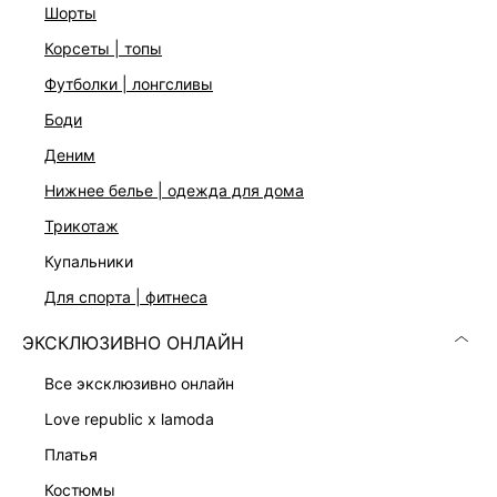
шорты
На модели размер 44. Крой модели соответствует
стандартному размеру
корсеты | топы
футболки | лонгсливы
ДОСТАВКА И ВОЗВРАТ
боди
деним
Подробные условия доставки и возврата
нижнее белье | одежда для дома
трикотаж
купальники
для спорта | фитнеса
ЭКСКЛЮЗИВНО ОНЛАЙН
Скачать
Доступно
все эксклюзивно онлайн
в AppStore
в GooglePlay
love republic x lamoda
КАТАЛОГ
платья
костюмы