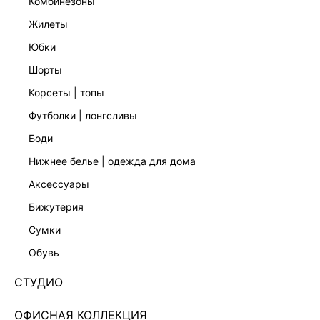
комбинезоны
жилеты
юбки
шорты
корсеты | топы
футболки | лонгсливы
боди
нижнее белье | одежда для дома
аксессуары
бижутерия
ЭКСКЛЮЗИВНО ОНЛАЙН
сумки
ЮБКА-ШОРТЫ ДЛИНЫ МИНИ 5357217736-50
обувь
Нет в наличии
+129 LR
СТУДИО
ЦВЕТ:
ЧЕРНЫЙ
/
ЧЕРНЫЙ
ОФИСНАЯ КОЛЛЕКЦИЯ
РАЗМЕР