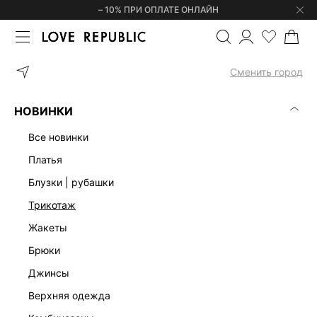
– 10% ПРИ ОПЛАТЕ ОНЛАЙН
ГЛАВНАЯ
ОДЕЖДА
ЮБКИ
ЮБКА-КАРАНДАШ С РАЗРЕЗОМ 53
Сменить город
НОВИНКИ
все новинки
платья
блузки | рубашки
трикотаж
жакеты
брюки
джинсы
верхняя одежда