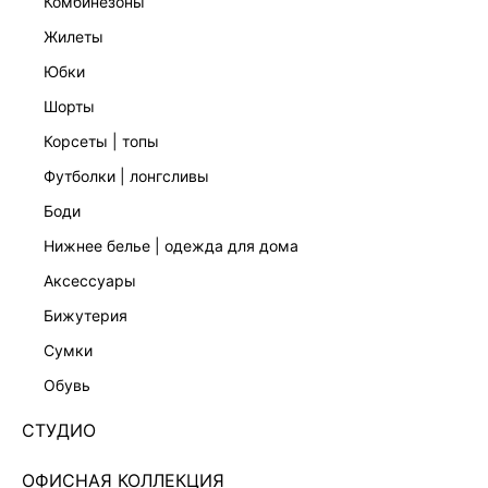
комбинезоны
жилеты
юбки
шорты
корсеты | топы
футболки | лонгсливы
боди
нижнее белье | одежда для дома
аксессуары
бижутерия
ЮБКА-КАРАНДАШ С РАЗРЕЗОМ 5359221217-50
сумки
Нет в наличии
+64 LR
обувь
ЦВЕТ:
ЧЕРНЫЙ
/
ЧЕРНЫЙ
СТУДИО
РАЗМЕР
ОФИСНАЯ КОЛЛЕКЦИЯ