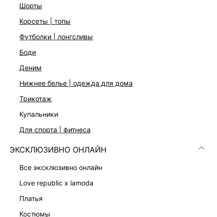
шорты
корсеты | топы
ДОСТАВКА И ВОЗВРАТ
футболки | лонгсливы
Подробные условия доставки и возврата
боди
деним
нижнее белье | одежда для дома
трикотаж
купальники
для спорта | фитнеса
Скачать
Доступно
в AppStore
в GooglePlay
ЭКСКЛЮЗИВНО ОНЛАЙН
КАТАЛОГ
все эксклюзивно онлайн
love republic x lamoda
КОМПАНИЯ
платья
костюмы