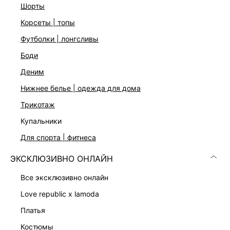
Высокая посадка
шорты
Подол с акцентной молнией
корсеты | топы
Застежка на скрытую молнию сбоку
Цвет: молочный
футболки | лонгсливы
На модели размер 44. Крой модели соответствует
стандартному размеру
боди
деним
нижнее белье | одежда для дома
ДОСТАВКА И ВОЗВРАТ
трикотаж
Подробные условия доставки и возврата
купальники
для спорта | фитнеса
ЭКСКЛЮЗИВНО ОНЛАЙН
все эксклюзивно онлайн
love republic x lamoda
Скачать
Доступно
платья
в AppStore
в GooglePlay
костюмы