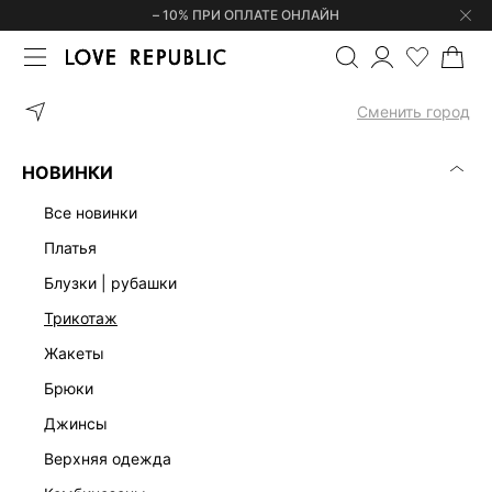
– 10% ПРИ ОПЛАТЕ ОНЛАЙН
ГЛАВНАЯ
ОДЕЖДА
ЮБКИ
ЮБКА МИДИ СО СКЛАДКАМИ 535
Сменить город
НОВИНКИ
все новинки
платья
блузки | рубашки
трикотаж
жакеты
брюки
джинсы
верхняя одежда