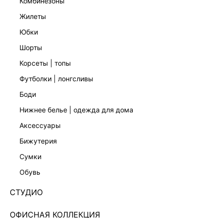
комбинезоны
жилеты
юбки
шорты
корсеты | топы
футболки | лонгсливы
боди
нижнее белье | одежда для дома
аксессуары
бижутерия
ЮБКА МИДИ СО СКЛАДКАМИ 5358222207-36
сумки
Нет в наличии
+199 LR
обувь
ЦВЕТ:
СЕРЫЙ
/
СЕРО-БЕЖЕВЫЙ
СТУДИО
РАЗМЕР
ОФИСНАЯ КОЛЛЕКЦИЯ