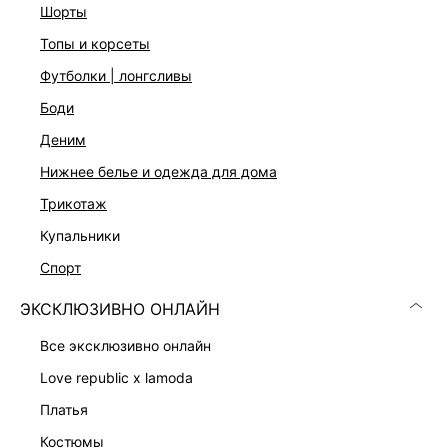
шорты
Не гладить, Профессиональная сухая чистка. Мягкий
режим., ВНИМАНИЕ! эта одежда может линять и
топы и корсеты
окрашивать другие более светлые предметы одежды и
поверхности
футболки | лонгсливы
Описание
боди
Экозамша
деним
Прямой полуприлегающий крой
Длина мини
нижнее белье и одежда для дома
Средняя посадка
трикотаж
Эластичный пояс
Цвет: коричневый
купальники
На модели размер 44. Крой модели соответствует
стандартному размеру
спорт
ЭКСКЛЮЗИВНО ОНЛАЙН
ДОСТАВКА И ВОЗВРАТ
все эксклюзивно онлайн
Подробные условия доставки и возврата
love republic x lamoda
платья
костюмы