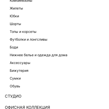
комбинезоны
жилеты
юбки
шорты
топы и корсеты
футболки и лонгсливы
боди
нижнее белье и одежда для дома
аксессуары
бижутерия
ЮБКА МИНИ ИЗ ЭКОЗАМШИ 5450215206-21
сумки
999 ₽
4 599 ₽
-78%
обувь
+49 LR
250 ₽
x 4 платежа с Подели
СТУДИО
ЦВЕТ:
КОРИЧНЕВЫЙ
/
ТЕРРАКОТ/КИРПИЧНЫЙ
ОФИСНАЯ КОЛЛЕКЦИЯ