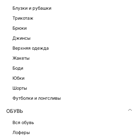
блузки и рубашки
трикотаж
брюки
Скачать
Доступно
джинсы
в AppStore
в GooglePlay
верхняя одежда
КАТАЛОГ
жакеты
боди
КОМПАНИЯ
юбки
шорты
КЛИЕНТАМ
футболки и лонгсливы
ЛИЧНЫЙ КАБИНЕТ
ОБУВЬ
вся обувь
лоферы