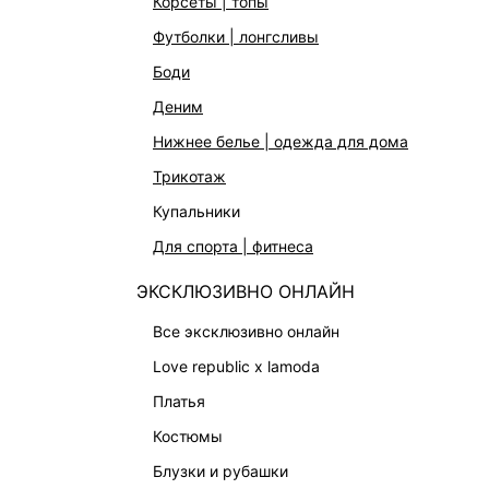
корсеты | топы
футболки | лонгсливы
боди
деним
нижнее белье | одежда для дома
трикотаж
купальники
для спорта | фитнеса
ЭКСКЛЮЗИВНО ОНЛАЙН
СЕРЬГИ-ПОЛУКОЛЬЦА ИЗ ЛАТУНИ
ОБЪЕМН
все эксклюзивно онлайн
1 999 ₽
2 599 
love republic x lamoda
платья
костюмы
блузки и рубашки