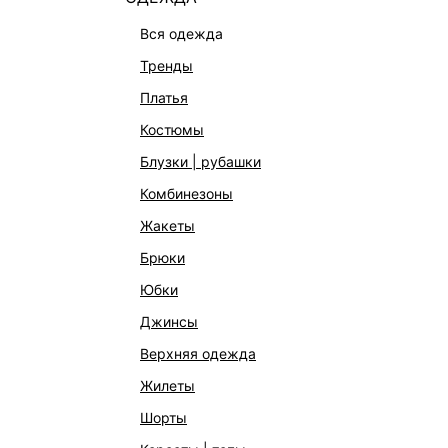
вся одежда
тренды
платья
костюмы
блузки | рубашки
комбинезоны
жакеты
СЕРЬГИ ИЗ ЛАТУНИ
СЕРЬГИ
1 999 ₽
1 999 ₽
брюки
юбки
джинсы
верхняя одежда
жилеты
шорты