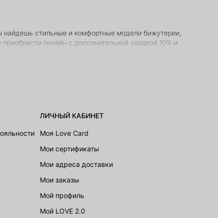
ты найдешь стильные и комфортные модели бижутерии,
 приобрести онлайн с дополнительной скидкой 10% и
дый день. В каталоге представлены варианты с
ЛИЧНЫЙ КАБИНЕТ
ические айтемы без декора. Образ на каждый день
нственным декором из разноцветных страз, цветов или
лояльности
Моя Love Card
Мои сертификаты
Мои адреса доставки
соб доставки по городу и оплати выбранные вещи или
Мои заказы
лит тебе примерить модель перед оплатой.
Мой профиль
Мой LOVE 2.0