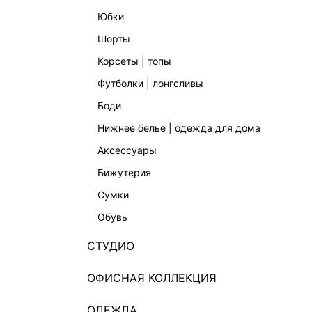
юбки
шорты
корсеты | топы
футболки | лонгсливы
боди
СЕРЬГИ-ПУСЕТЫ
СЕРЬГИ
нижнее белье | одежда для дома
1 599 ₽
1 999 ₽
аксессуары
бижутерия
сумки
обувь
СТУДИО
ОФИСНАЯ КОЛЛЕКЦИЯ
ОДЕЖДА