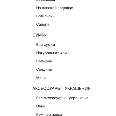
СУМКИ
на плоской подошве
АКСЕССУАРЫ | УКРАШЕНИЯ
ботильоны
ФИНАЛЬНАЯ РАСПРОДАЖА
сапоги
ПОДАРОЧНЫЕ СЕРТИФИКАТЫ
СУМКИ
BEAUTY
все сумки
БАЛЬЗАМЫ-ТИНТЫ
натуральная кожа
АРОМАТЫ
большие
ЛИМИТИРОВАННЫЕ КОЛЛЕКЦИИ
средние
КАПСУЛЬНЫЙ ГАРДЕРОБ
мини
БОХО-ШИК
В ОТТЕНКАХ СЕРОГО
АКСЕССУАРЫ | УКРАШЕНИЯ
LOVE REPUBLIC MAISON
все аксессуары | украшения
ДАЙДЖЕСТ
очки
LOVE 2.0
ремни и пояса