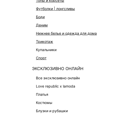
топы и корсеты
АКСЕССУАРЫ И УКРАШЕНИЯ
футболки | лонгсливы
ФИНАЛЬНАЯ РАСПРОДАЖА
боди
ПОДАРОЧНЫЕ СЕРТИФИКАТЫ
деним
BEAUTY
нижнее белье и одежда для дома
БАЛЬЗАМЫ-ТИНТЫ
трикотаж
АРОМАТЫ
купальники
ЛИМИТИРОВАННЫЕ КОЛЛЕКЦИИ
спорт
КАПСУЛЬНЫЙ ГАРДЕРОБ
ЭКСКЛЮЗИВНО ОНЛАЙН
БОХО-ШИК
В ОТТЕНКАХ СЕРОГО
все эксклюзивно онлайн
LOVE REPUBLIC MAISON
love republic x lamoda
ДАЙДЖЕСТ
платья
LOVE 2.0
костюмы
блузки и рубашки