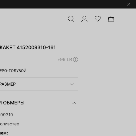
АКЕТ 4152009310-161
+99 LR
ЕРО-ГОЛУБОЙ
РАЗМЕР
И ОБМЕРЫ
009310
полиэстер
ием: