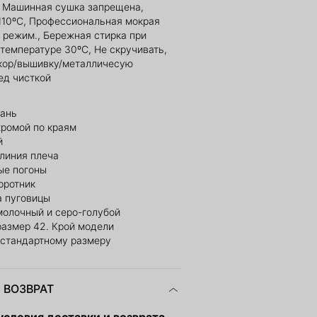
, Машинная сушка запрещена,
110ºС, Профессиональная мокрая
й режим., Бережная стирка при
температуре 30ºС, Не скручивать,
кор/вышивку/металличесую
ед чисткой
кань
хромой по краям
й
линия плеча
ые погоны
оротник
а пуговицы
молочный и серо-голубой
размер 42. Крой модели
 стандартному размеру
 ВОЗВРАТ