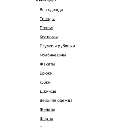
вся одежда
тренды
платья
костюмы
блузки и рубашки
комбинезоны
КАТАЛОГ
КОМПАНИЯ
жакеты
НОВИНКИ
О Melon Fa
брюки
СТУДИО
Франчайзин
юбки
ОФИСНАЯ КОЛЛЕКЦИЯ
Новости и 
джинсы
ОДЕЖДА
Магазины
верхняя одежда
ЭКСКЛЮЗИВНО ОНЛАЙН
Работа в 
жилеты
ОБУВЬ
шорты
СУМКИ