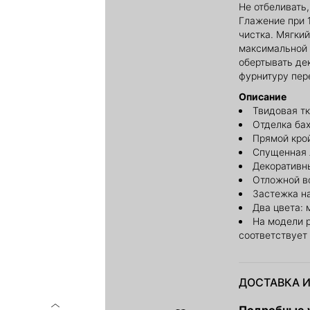
Не отбеливать
Глажение при 
чистка. Мягки
максимальной 
обертывать де
фурнитуру пер
Описание
Твидовая т
Отделка ба
Прямой кро
Спущенная 
Декоративн
Отложной в
Застежка н
Два цвета: 
На модели 
соответствует
ДОСТАВКА И