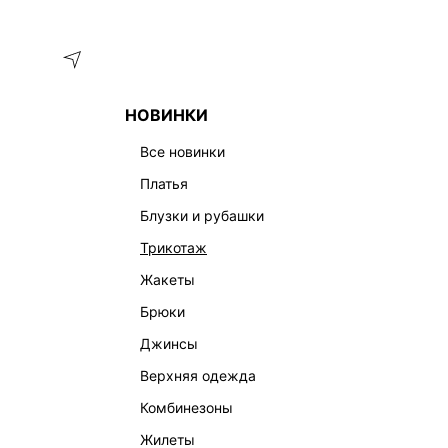
Меню
Каталог
НОВИНКИ
ГЛАВНАЯ
ОДЕЖДА
ЖАКЕТЫ
ТВИДОВЫЙ ЖАКЕТ 41520
все новинки
платья
блузки и рубашки
трикотаж
жакеты
брюки
джинсы
верхняя одежда
комбинезоны
жилеты