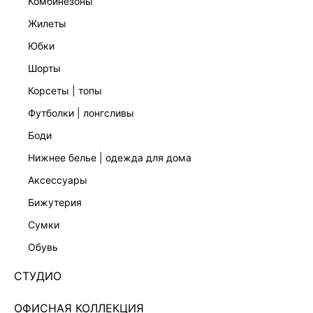
комбинезоны
жилеты
юбки
шорты
корсеты | топы
футболки | лонгсливы
боди
нижнее белье | одежда для дома
аксессуары
бижутерия
ДВУБОРТНЫЙ ЖАКЕТ ИЗ ЭКОКОЖИ 4359204621-
сумки
71
обувь
Нет в наличии
+399 LR
СТУДИО
ЦВЕТ:
КРАСНЫЙ
/
БОРДОВЫЙ
ОФИСНАЯ КОЛЛЕКЦИЯ