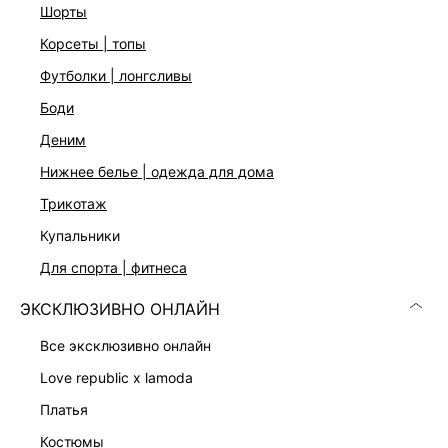
шорты
корсеты | топы
футболки | лонгсливы
боди
деним
Скачать
Доступно
нижнее белье | одежда для дома
в AppStore
в GooglePlay
трикотаж
КАТАЛОГ
купальники
для спорта | фитнеса
КОМПАНИЯ
ЭКСКЛЮЗИВНО ОНЛАЙН
КЛИЕНТАМ
все эксклюзивно онлайн
love republic x lamoda
ЛИЧНЫЙ КАБИНЕТ
платья
костюмы