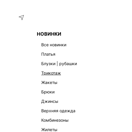
Меню
Каталог
НОВИНКИ
ГЛАВНАЯ
ОДЕЖДА
ЖАКЕТЫ
ЖАКЕТ ИЗ 100% ВИСКОЗ
все новинки
платья
блузки | рубашки
трикотаж
жакеты
брюки
джинсы
верхняя одежда
комбинезоны
жилеты