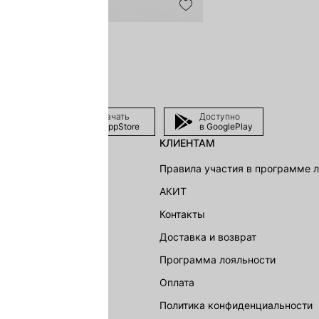
Скачать
Доступно
в AppStore
в GooglePlay
КЛИЕНТАМ
shion Group
Правила участия в программе 
г
АКИТ
акции
Контакты
Доставка и возврат
LOVE REPUBLIC
Программа лояльности
Оплата
Политика конфиденциальности