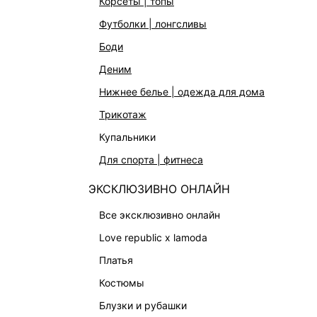
корсеты | топы
АКСЕССУАРЫ | УКРАШЕНИЯ
футболки | лонгсливы
ФИНАЛЬНАЯ РАСПРОДАЖА
боди
ПОДАРОЧНЫЕ СЕРТИФИКАТЫ
деним
BEAUTY
нижнее белье | одежда для дома
БАЛЬЗАМЫ-ТИНТЫ
трикотаж
АРОМАТЫ
купальники
ЛИМИТИРОВАННЫЕ КОЛЛЕКЦИИ
для спорта | фитнеса
КАПСУЛЬНЫЙ ГАРДЕРОБ
ЭКСКЛЮЗИВНО ОНЛАЙН
БОХО-ШИК
В ОТТЕНКАХ СЕРОГО
все эксклюзивно онлайн
LOVE REPUBLIC MAISON
love republic x lamoda
ДАЙДЖЕСТ
платья
LOVE 2.0
костюмы
блузки и рубашки