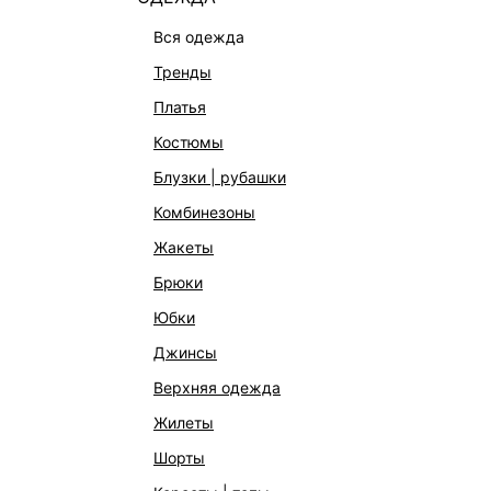
вся одежда
тренды
платья
костюмы
блузки | рубашки
комбинезоны
КАТАЛОГ
КОМПАНИЯ
жакеты
НОВИНКИ
О Melon Fa
брюки
СТУДИО
Франчайзин
юбки
ОФИСНАЯ КОЛЛЕКЦИЯ
Новости и 
джинсы
ОДЕЖДА
Магазины
верхняя одежда
ЭКСКЛЮЗИВНО ОНЛАЙН
Работа в 
жилеты
ОБУВЬ
шорты
СУМКИ