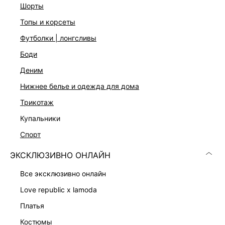
шорты
Уход за изделием:
топы и корсеты
Не стирать, Не отбеливать, Машинная сушка запрещена,
Глажение при 110ºС, Профессиональная сухая чистка.
футболки | лонгсливы
Мягкий режим., Глажение с использованием специальной
боди
сетки
Описание
деним
Костюмная ткань с подкладом
нижнее белье и одежда для дома
Приталенный крой
Отложной воротник с лацканами
трикотаж
Спинка со шлицей
купальники
Подплечники
Манжеты с декоративными пуговицами
спорт
Декоративные клапаны по бокам
Застежка на пуговицу
ЭКСКЛЮЗИВНО ОНЛАЙН
Цвет: черный
На модели размер 44. Крой модели соответствует
все эксклюзивно онлайн
стандартному размеру
love republic x lamoda
платья
ДОСТАВКА И ВОЗВРАТ
костюмы