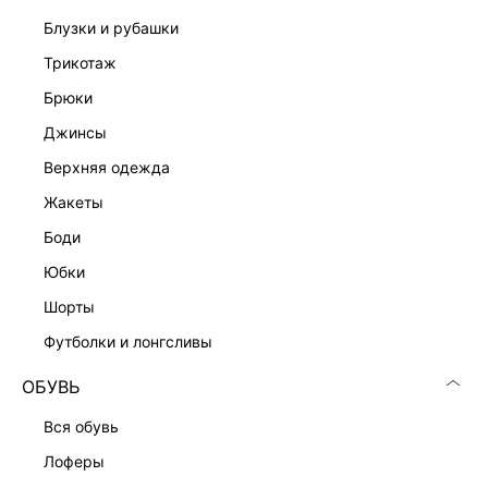
Подробные условия доставки и возврата
блузки и рубашки
трикотаж
брюки
джинсы
верхняя одежда
жакеты
Скачать
Доступно
в AppStore
в GooglePlay
боди
юбки
КАТАЛОГ
шорты
футболки и лонгсливы
КОМПАНИЯ
ОБУВЬ
КЛИЕНТАМ
вся обувь
лоферы
ЛИЧНЫЙ КАБИНЕТ