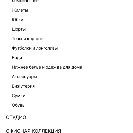
комбинезоны
жилеты
юбки
шорты
топы и корсеты
футболки и лонгсливы
боди
нижнее белье и одежда для дома
аксессуары
бижутерия
ХИТ
сумки
ЖАКЕТ ПРИТАЛЕННОГО КРОЯ 5358202611-50
обувь
9 599 ₽
+479 LR
2,400 ₽
x 4 платежа с Подели
СТУДИО
ЦВЕТ:
ЧЕРНЫЙ
/
ЧЕРНЫЙ
ОФИСНАЯ КОЛЛЕКЦИЯ