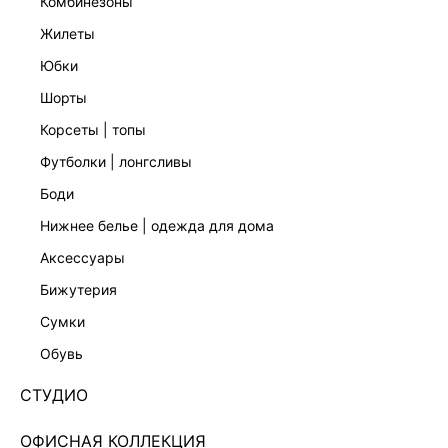
комбинезоны
жилеты
юбки
шорты
корсеты | топы
футболки | лонгсливы
боди
нижнее белье | одежда для дома
аксессуары
бижутерия
ЭКСКЛЮЗИВНО ОНЛАЙН
сумки
ДВУБОРТНЫЙ ЖАКЕТ С ШЕРСТЬЮ 5358227612-39
обувь
Нет в наличии
+279 LR
СТУДИО
ЦВЕТ:
СЕРЫЙ
/
ТЕМНО-СЕРЫЙ МЕЛАНЖ
ОФИСНАЯ КОЛЛЕКЦИЯ
РАЗМЕР