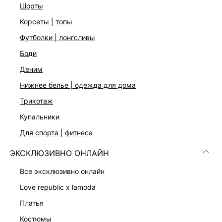
шорты
На модели размер 44. Крой модели соответствует
стандартному размеру
корсеты | топы
футболки | лонгсливы
ДОСТАВКА И ВОЗВРАТ
боди
деним
Подробные условия доставки и возврата
нижнее белье | одежда для дома
трикотаж
купальники
для спорта | фитнеса
ЭКСКЛЮЗИВНО ОНЛАЙН
Скачать
Доступно
все эксклюзивно онлайн
в AppStore
в GooglePlay
love republic x lamoda
КАТАЛОГ
платья
костюмы