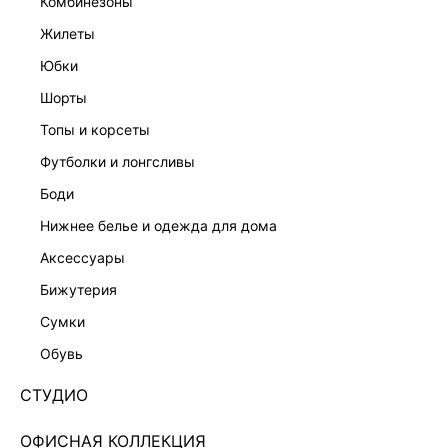
комбинезоны
жилеты
юбки
шорты
топы и корсеты
футболки и лонгсливы
боди
нижнее белье и одежда для дома
аксессуары
бижутерия
ЭКСКЛЮЗИВНО ОНЛАЙН
сумки
ТВИДОВЫЙ ЖАКЕТ 5359226618-54
обувь
Нет в наличии
+179 LR
СТУДИО
ЦВЕТ:
СЕРЫЙ
/
ЧЕРНЫЙ ПРИНТ ГРАФИКА
ОФИСНАЯ КОЛЛЕКЦИЯ
РАЗМЕР