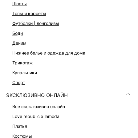
шорты
Цвет: серый
На модели размер 44. Крой модели соответствует
топы и корсеты
стандартному размеру
футболки | лонгсливы
боди
ДОСТАВКА И ВОЗВРАТ
деним
Подробные условия доставки и возврата
нижнее белье и одежда для дома
трикотаж
купальники
спорт
ЭКСКЛЮЗИВНО ОНЛАЙН
все эксклюзивно онлайн
Скачать
Доступно
в AppStore
в GooglePlay
love republic x lamoda
КАТАЛОГ
платья
костюмы