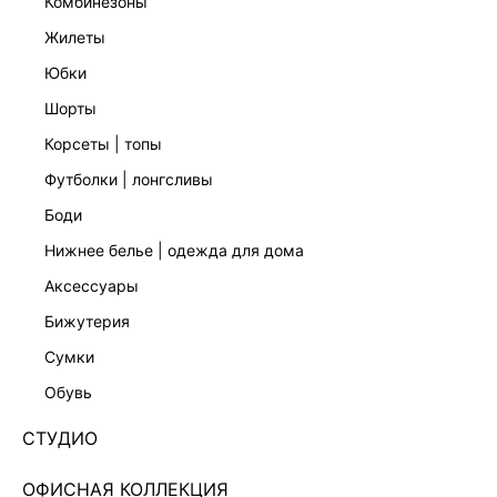
комбинезоны
жилеты
юбки
шорты
корсеты | топы
футболки | лонгсливы
боди
нижнее белье | одежда для дома
аксессуары
бижутерия
ТВИДОВЫЙ ЖАКЕТ С БАСКОЙ 6152006318-99
сумки
Нет в наличии
+199 LR
обувь
ЦВЕТ:
МУЛЬТИКОЛОР
/
МУЛЬТИКОЛОР
СТУДИО
РАЗМЕР
ОФИСНАЯ КОЛЛЕКЦИЯ