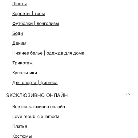
шорты
ДОСТАВКА И ВОЗВРАТ
корсеты | топы
Подробные условия доставки и возврата
футболки | лонгсливы
боди
деним
нижнее белье | одежда для дома
трикотаж
купальники
Скачать
Доступно
для спорта | фитнеса
в AppStore
в GooglePlay
ЭКСКЛЮЗИВНО ОНЛАЙН
КАТАЛОГ
все эксклюзивно онлайн
КОМПАНИЯ
love republic x lamoda
платья
КЛИЕНТАМ
костюмы