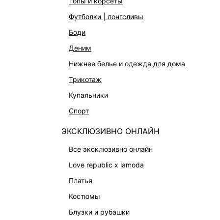
топы и корсеты
АКСЕССУАРЫ И УКРАШЕНИЯ
футболки | лонгсливы
ФИНАЛЬНАЯ РАСПРОДАЖА
боди
ПОДАРОЧНЫЕ СЕРТИФИКАТЫ
деним
BEAUTY
нижнее белье и одежда для дома
БАЛЬЗАМЫ-ТИНТЫ
трикотаж
АРОМАТЫ
купальники
ЛИМИТИРОВАННЫЕ КОЛЛЕКЦИИ
спорт
КАПСУЛЬНЫЙ ГАРДЕРОБ
ЭКСКЛЮЗИВНО ОНЛАЙН
БОХО-ШИК
В ОТТЕНКАХ СЕРОГО
все эксклюзивно онлайн
LOVE REPUBLIC MAISON
love republic x lamoda
ДАЙДЖЕСТ
платья
LOVE 2.0
костюмы
блузки и рубашки