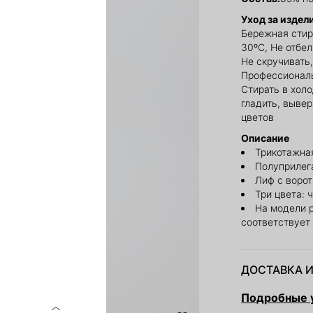
Уход за издел
Бережная стир
30ºС, Не отбе
Не скручивать,
Профессиональ
Стирать в холо
гладить, выве
цветов
Описание
Трикотажная
Полуприлег
Лиф с воро
Три цвета: 
На модели 
соответствует
ДОСТАВКА И
Подробные у