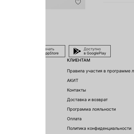
Скачать
Доступно
в AppStore
в GooglePlay
КЛИЕНТАМ
shion Group
Правила участия в программе 
г
АКИТ
акции
Контакты
Доставка и возврат
LOVE REPUBLIC
Программа лояльности
Оплата
Политика конфиденциальности