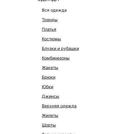
вся одежда
тренды
платья
костюмы
блузки и рубашки
комбинезоны
КАТАЛОГ
КОМПАНИЯ
жакеты
НОВИНКИ
О Melon Fa
брюки
СТУДИО
Франчайзин
юбки
ОФИСНАЯ КОЛЛЕКЦИЯ
Новости и 
джинсы
ОДЕЖДА
Магазины
верхняя одежда
ЭКСКЛЮЗИВНО ОНЛАЙН
Работа в 
жилеты
ОБУВЬ
шорты
СУМКИ