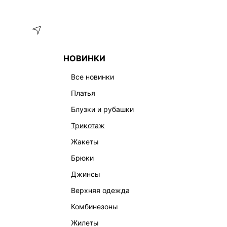
Меню
Каталог
НОВИНКИ
ГЛАВНАЯ
ОДЕЖДА
ЖИЛЕТЫ
ТРИКОТАЖНЫЙ ТОП С К
все новинки
платья
блузки и рубашки
трикотаж
жакеты
брюки
джинсы
верхняя одежда
комбинезоны
жилеты