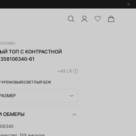
ОНЛАЙН
ЫЙ ТОП С КОНТРАСТНОЙ
358106340-61
+49 LR
/
КРЕМОВЫЙ/СВЕТЛЫЙ БЕЖ
РАЗМЕР
И ОБМЕРЫ
106340
лиэстер, 15% вискоза