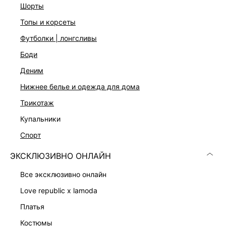
шорты
топы и корсеты
футболки | лонгсливы
боди
деним
Скачать
Доступно
нижнее белье и одежда для дома
в AppStore
в GooglePlay
трикотаж
КАТАЛОГ
купальники
спорт
КОМПАНИЯ
ЭКСКЛЮЗИВНО ОНЛАЙН
КЛИЕНТАМ
все эксклюзивно онлайн
love republic x lamoda
ЛИЧНЫЙ КАБИНЕТ
платья
костюмы