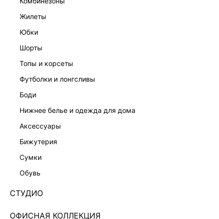
комбинезоны
жилеты
юбки
шорты
топы и корсеты
футболки и лонгсливы
боди
нижнее белье и одежда для дома
аксессуары
бижутерия
НАТУРАЛЬНАЯ КОЖА
сумки
ЛОФЕРЫ ИЗ НАТУРАЛЬНОЙ ЗАМШИ 544470012
обувь
Нет в наличии
+329 LR
СТУДИО
ЦВЕТ:
КОРИЧНЕВЫЙ
/
КОРИЧНЕВЫЙ
ОФИСНАЯ КОЛЛЕКЦИЯ
РАЗМЕР