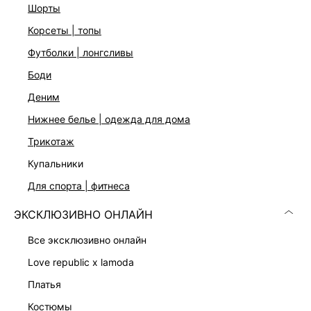
шорты
корсеты | топы
футболки | лонгсливы
боди
деним
Скачать
Доступно
нижнее белье | одежда для дома
в AppStore
в GooglePlay
трикотаж
КАТАЛОГ
купальники
для спорта | фитнеса
КОМПАНИЯ
ЭКСКЛЮЗИВНО ОНЛАЙН
КЛИЕНТАМ
все эксклюзивно онлайн
love republic x lamoda
ЛИЧНЫЙ КАБИНЕТ
платья
костюмы