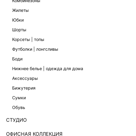
комбинезоны
жилеты
юбки
шорты
корсеты | топы
футболки | лонгсливы
боди
СУМКА 244920032
нижнее белье | одежда для дома
Нет в наличии
+199 LR
аксессуары
бижутерия
ЦВЕТ:
БЕЛЫЙ
/
МОЛОЧНЫЙ
сумки
РАЗМЕР
обувь
ОПИСАНИЕ И ОБМЕРЫ
СТУДИО
Артикул:
244920032
ОФИСНАЯ КОЛЛЕКЦИЯ