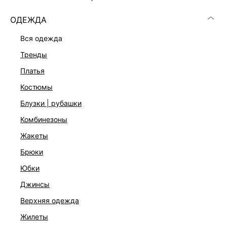
Состав:
Ворс: 100% полиэстер, Основа: 100% полиэстер
ОДЕЖДА
Уход за изделием:
Не стирать, Не отбеливать, Машинная сушка запрещена,
вся одежда
Не гладить, Сухая чистка запрещена
тренды
платья
ДОСТАВКА И ВОЗВРАТ
костюмы
Подробные условия доставки и возврата
блузки | рубашки
комбинезоны
жакеты
брюки
юбки
джинсы
Скачать
Доступно
в AppStore
в GooglePlay
верхняя одежда
жилеты
КАТАЛОГ