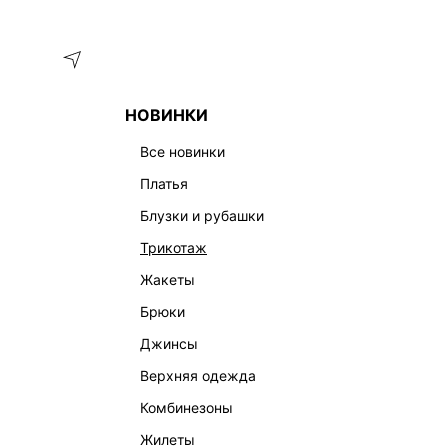
Меню
Каталог
НОВИНКИ
ГЛАВНАЯ
СУМКИ
СУМКА-БАГЕТ ИЗ ЭКОКОЖИ 544320
все новинки
платья
блузки и рубашки
трикотаж
жакеты
брюки
джинсы
верхняя одежда
комбинезоны
жилеты