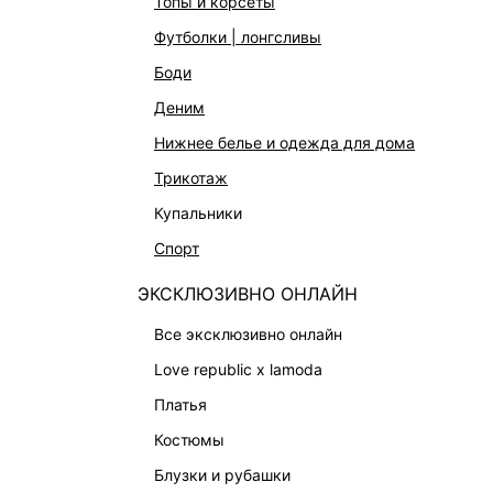
топы и корсеты
АКСЕССУАРЫ И УКРАШЕНИЯ
футболки | лонгсливы
ФИНАЛЬНАЯ РАСПРОДАЖА
боди
ПОДАРОЧНЫЕ СЕРТИФИКАТЫ
деним
BEAUTY
нижнее белье и одежда для дома
БАЛЬЗАМЫ-ТИНТЫ
трикотаж
АРОМАТЫ
купальники
ЛИМИТИРОВАННЫЕ КОЛЛЕКЦИИ
спорт
КАПСУЛЬНЫЙ ГАРДЕРОБ
ЭКСКЛЮЗИВНО ОНЛАЙН
БОХО-ШИК
В ОТТЕНКАХ СЕРОГО
все эксклюзивно онлайн
LOVE REPUBLIC MAISON
love republic x lamoda
ДАЙДЖЕСТ
платья
LOVE 2.0
костюмы
блузки и рубашки