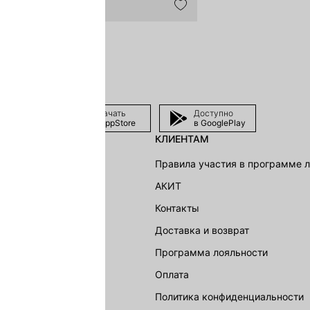
Скачать
Доступно
в AppStore
в GooglePlay
КЛИЕНТАМ
shion Group
Правила участия в программе 
г
АКИТ
акции
Контакты
Доставка и возврат
LOVE REPUBLIC
Программа лояльности
Оплата
Политика конфиденциальности