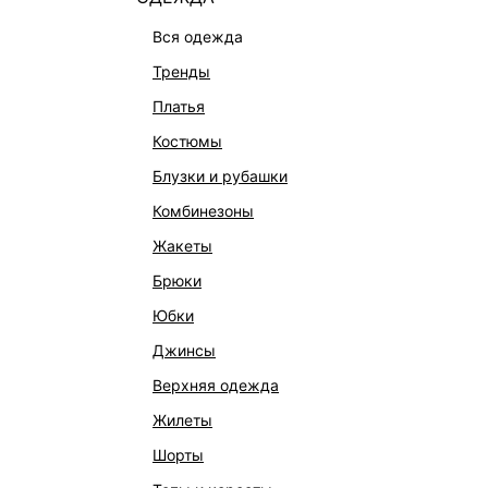
вся одежда
тренды
платья
костюмы
блузки и рубашки
комбинезоны
КАТАЛОГ
КОМПАНИЯ
жакеты
НОВИНКИ
О Melon Fa
брюки
СТУДИО
Франчайзин
юбки
ОФИСНАЯ КОЛЛЕКЦИЯ
Новости и 
джинсы
ОДЕЖДА
Магазины
верхняя одежда
ЭКСКЛЮЗИВНО ОНЛАЙН
Работа в 
жилеты
ОБУВЬ
шорты
СУМКИ