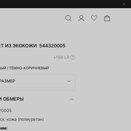
Т ИЗ ЭКОКОЖИ 544320005
+199 LR
ВЫЙ
/
ТЁМНО-КОРИЧНЕВЫЙ
РАЗМЕР
И ОБМЕРЫ
20005
ск. кожа (полиуретан)
ием: