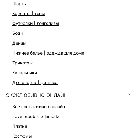
Подробные условия доставки и возврата
шорты
корсеты | топы
футболки | лонгсливы
боди
деним
нижнее белье | одежда для дома
Скачать
Доступно
трикотаж
в AppStore
в GooglePlay
купальники
КАТАЛОГ
для спорта | фитнеса
ЭКСКЛЮЗИВНО ОНЛАЙН
КОМПАНИЯ
все эксклюзивно онлайн
КЛИЕНТАМ
love republic x lamoda
платья
ЛИЧНЫЙ КАБИНЕТ
костюмы