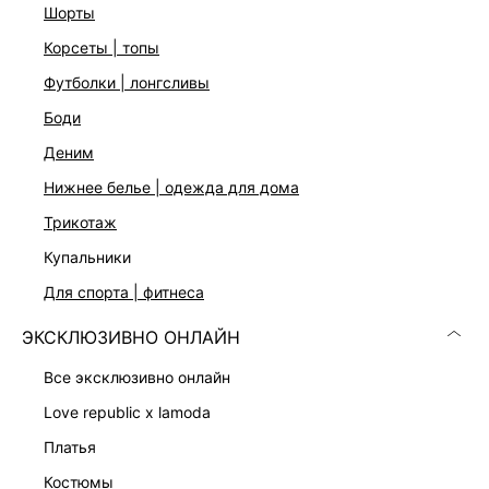
шорты
корсеты | топы
футболки | лонгсливы
боди
деним
Скачать
Доступно
нижнее белье | одежда для дома
в AppStore
в GooglePlay
трикотаж
КАТАЛОГ
купальники
для спорта | фитнеса
КОМПАНИЯ
ЭКСКЛЮЗИВНО ОНЛАЙН
КЛИЕНТАМ
все эксклюзивно онлайн
love republic x lamoda
ЛИЧНЫЙ КАБИНЕТ
платья
костюмы