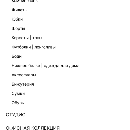
комбинезоны
жилеты
юбки
шорты
корсеты | топы
футболки | лонгсливы
боди
нижнее белье | одежда для дома
аксессуары
бижутерия
СУМКА ИЗ РАФИИ 644620032
сумки
Нет в наличии
+99 LR
обувь
ЦВЕТ:
МУЛЬТИКОЛОР
/
МУЛЬТИКОЛОР
СТУДИО
РАЗМЕР
ОФИСНАЯ КОЛЛЕКЦИЯ