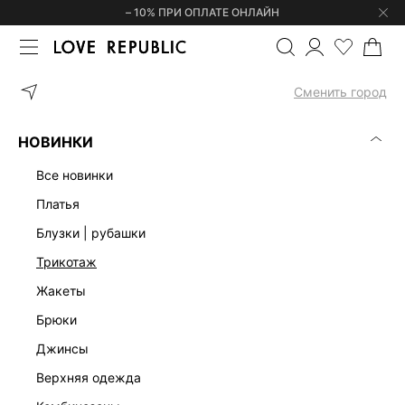
– 10% ПРИ ОПЛАТЕ ОНЛАЙН
ГЛАВНАЯ
СУМКИ
СУМКА НА ЦЕПОЧКЕ 644820050
Сменить город
НОВИНКИ
все новинки
платья
блузки | рубашки
трикотаж
жакеты
брюки
джинсы
верхняя одежда