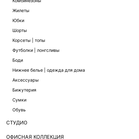
комбинезоны
жилеты
юбки
шорты
корсеты | топы
футболки | лонгсливы
боди
нижнее белье | одежда для дома
аксессуары
бижутерия
СУМКА НА ЦЕПОЧКЕ 644820050
сумки
2 999 ₽
обувь
+149 LR
750 ₽
x 4 платежа с Подели
СТУДИО
ЦВЕТ:
КРАСНЫЙ
/
КРАСНЫЙ
ОФИСНАЯ КОЛЛЕКЦИЯ