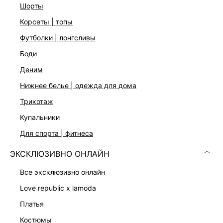
шорты
Не гладить, Сухая чистка запрещена
корсеты | топы
Описание
Гладкая экокожа
футболки | лонгсливы
Круглая форма
Съемный ремень-цепочка
боди
Одно основное отделение
деним
Застежка-фермуар
Два цвета: красный и темно-серый
нижнее белье | одежда для дома
трикотаж
ДОСТАВКА И ВОЗВРАТ
купальники
для спорта | фитнеса
Подробные условия доставки и возврата
ЭКСКЛЮЗИВНО ОНЛАЙН
все эксклюзивно онлайн
love republic x lamoda
платья
костюмы