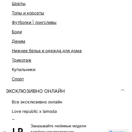
шорты
топы и корсеты
Скачать
Доступно
футболки | лонгсливы
в AppStore
в GooglePlay
боди
КАТАЛОГ
деним
нижнее белье и одежда для дома
КОМПАНИЯ
трикотаж
купальники
КЛИЕНТАМ
спорт
ЛИЧНЫЙ КАБИНЕТ
ЭКСКЛЮЗИВНО ОНЛАЙН
все эксклюзивно онлайн
love republic x lamoda
платья
Заказывайте любимые модели
LOVE REPUBLIC © 2009 - 2026
костюмы