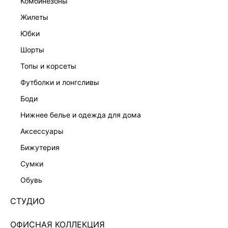
комбинезоны
жилеты
юбки
шорты
топы и корсеты
футболки и лонгсливы
боди
нижнее белье и одежда для дома
аксессуары
бижутерия
СЕРЬГИ СО СТРАЗАМИ 444248059
сумки
Нет в наличии
+49 LR
обувь
ЦВЕТ:
ЖЕЛТЫЙ
/
ЗОЛОТО
СТУДИО
РАЗМЕР
ОФИСНАЯ КОЛЛЕКЦИЯ