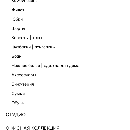
комбинезоны
жилеты
юбки
шорты
корсеты | топы
футболки | лонгсливы
боди
нижнее белье | одежда для дома
аксессуары
бижутерия
ВИТЫЕ СЕРЬГИ 544948060
сумки
Нет в наличии
+39 LR
обувь
ЦВЕТ:
МУЛЬТИКОЛОР
/
МУЛЬТИКОЛОР
СТУДИО
РАЗМЕР
ОФИСНАЯ КОЛЛЕКЦИЯ