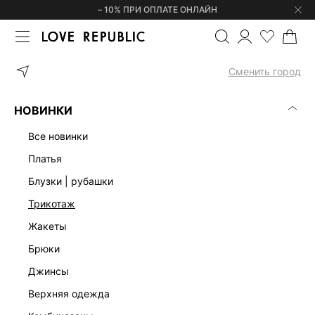
– 10% ПРИ ОПЛАТЕ ОНЛАЙН
ГЛАВНАЯ
АКСЕССУАРЫ | УКРАШЕНИЯ
СЕРЬГИ
ВИТЫЕ СЕРЬ
Сменить город
НОВИНКИ
все новинки
платья
блузки | рубашки
трикотаж
жакеты
брюки
джинсы
верхняя одежда