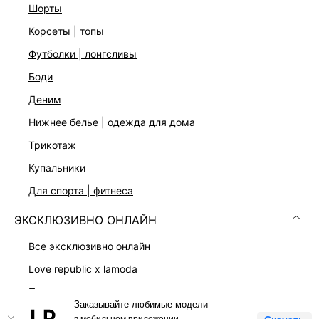
шорты
корсеты | топы
Скачать
Доступно
футболки | лонгсливы
в AppStore
в GooglePlay
боди
КАТАЛОГ
деним
нижнее белье | одежда для дома
КОМПАНИЯ
трикотаж
купальники
КЛИЕНТАМ
для спорта | фитнеса
ЛИЧНЫЙ КАБИНЕТ
ЭКСКЛЮЗИВНО ОНЛАЙН
все эксклюзивно онлайн
love republic x lamoda
платья
Заказывайте любимые модели
LOVE REPUBLIC © 2009 - 2026
костюмы