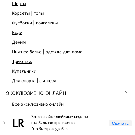
шорты
Скачать
Доступно
в AppStore
в GooglePlay
корсеты | топы
футболки | лонгсливы
КАТАЛОГ
боди
деним
КОМПАНИЯ
нижнее белье | одежда для дома
трикотаж
КЛИЕНТАМ
купальники
ЛИЧНЫЙ КАБИНЕТ
для спорта | фитнеса
ЭКСКЛЮЗИВНО ОНЛАЙН
все эксклюзивно онлайн
love republic x lamoda
Заказывайте любимые модели
LOVE REPUBLIC © 2009 - 2026
платья
в мобильном приложении.
Скачать
Это быстро и удобно
костюмы