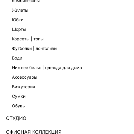
комбинезоны
жилеты
юбки
шорты
корсеты | топы
футболки | лонгсливы
боди
нижнее белье | одежда для дома
аксессуары
бижутерия
ФИГУРНАЯ ПОДВЕСКА НА ШНУРКЕ 544445012
сумки
Нет в наличии
+74 LR
обувь
ЦВЕТ:
МУЛЬТИКОЛОР
/
МУЛЬТИКОЛОР
СТУДИО
РАЗМЕР
ОФИСНАЯ КОЛЛЕКЦИЯ