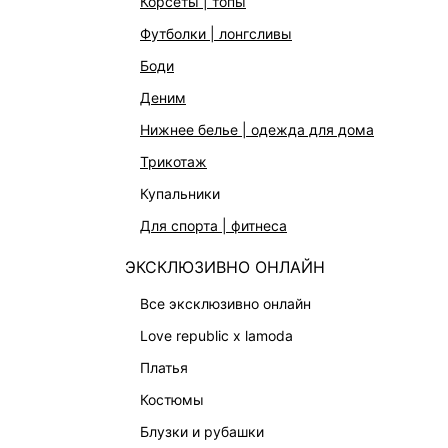
корсеты | топы
АКСЕССУАРЫ | УКРАШЕНИЯ
футболки | лонгсливы
ФИНАЛЬНАЯ РАСПРОДАЖА
боди
ПОДАРОЧНЫЕ СЕРТИФИКАТЫ
деним
BEAUTY
нижнее белье | одежда для дома
БАЛЬЗАМЫ-ТИНТЫ
трикотаж
АРОМАТЫ
купальники
ЛИМИТИРОВАННЫЕ КОЛЛЕКЦИИ
для спорта | фитнеса
КАПСУЛЬНЫЙ ГАРДЕРОБ
ЭКСКЛЮЗИВНО ОНЛАЙН
БОХО-ШИК
В ОТТЕНКАХ СЕРОГО
все эксклюзивно онлайн
LOVE REPUBLIC MAISON
love republic x lamoda
ДАЙДЖЕСТ
платья
LOVE 2.0
костюмы
блузки и рубашки