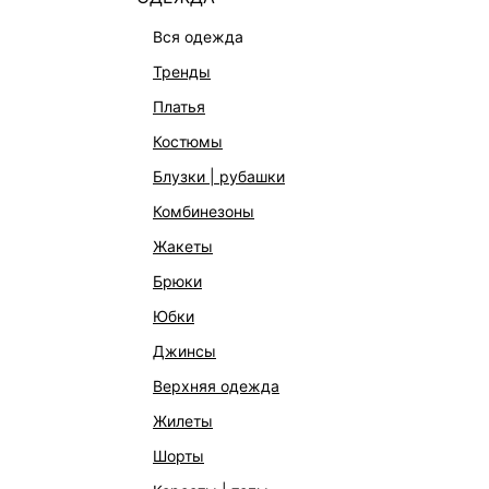
вся одежда
тренды
платья
костюмы
блузки | рубашки
комбинезоны
КАТАЛОГ
КОМПАНИЯ
жакеты
НОВИНКИ
О Melon Fa
брюки
СТУДИО
Франчайзин
юбки
ОФИСНАЯ КОЛЛЕКЦИЯ
Новости и 
джинсы
ОДЕЖДА
Магазины
верхняя одежда
ЭКСКЛЮЗИВНО ОНЛАЙН
Работа в 
жилеты
ОБУВЬ
шорты
СУМКИ