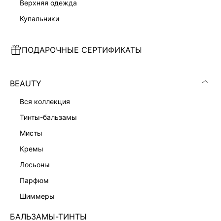
верхняя одежда
купальники
ПОДАРОЧНЫЕ СЕРТИФИКАТЫ
ПЛАТЬЕ ИЗО ЛЬНА И ВИСКОЗЫ
ПЛАТЬЕ С ОТКРЫТОЙ СПИНОЙ
7 999 ₽
4 999 ₽
11 999 ₽
-33%
6 999 ₽
-29%
НАТУРАЛЬНЫЙ ЛЕН
BEAUTY
вся коллекция
тинты-бальзамы
мисты
кремы
лосьоны
парфюм
шиммеры
БАЛЬЗАМЫ-ТИНТЫ