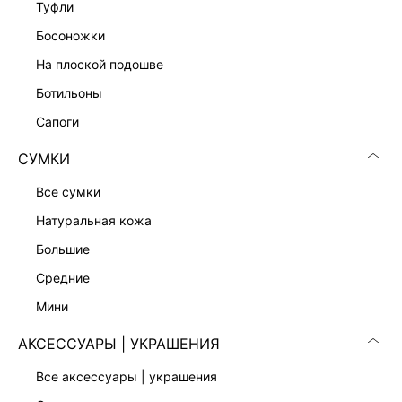
туфли
ПЛАТЬЕ-ФУТЛЯР С КРУЖЕВОМ
босоножки
9 999 ₽
на плоской подошве
ботильоны
сапоги
СУМКИ
все сумки
натуральная кожа
большие
средние
мини
АКСЕССУАРЫ | УКРАШЕНИЯ
ТРИКОТАЖНОЕ ПЛАТЬЕ С ШЕРСТЬЮ
ПЛАТЬЕ-БАНДО ИЗ САТИНА
все аксессуары | украшения
6 999 ₽
8 999 ₽
10 999 ₽
-18%