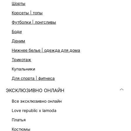
шорты
корсеты | топы
футболки | лонгсливы
боди
деним
нижнее белье | одежда для дома
трикотаж
купальники
ПЛАТЬЕ-ФУТЛЯР С ВИСКОЗОЙ
ПЛАТЬЕ-ФУТЛЯР С ВИСКОЗОЙ
для спорта | фитнеса
7 999 ₽
7 999 ₽
ЭКСКЛЮЗИВНО ОНЛАЙН
все эксклюзивно онлайн
love republic x lamoda
платья
костюмы