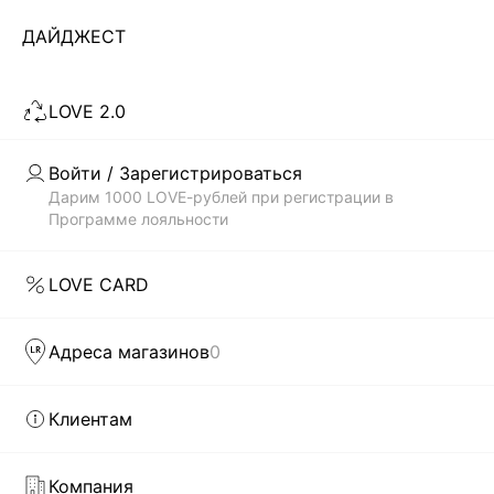
2
ДАЙДЖЕСТ
ЗАГРУЗИТЬ ЕЩЁ
LOVE 2.0
Скачать
Доступно
Войти / Зарегистрироваться
в AppStore
в GooglePlay
Дарим 1000 LOVE-рублей при регистрации в
Программе лояльности
КАТАЛОГ
LOVE CARD
КОМПАНИЯ
Адреса магазинов
0
КЛИЕНТАМ
Клиентам
ЛИЧНЫЙ КАБИНЕТ
Компания