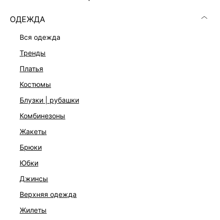
ОДЕЖДА
вся одежда
тренды
платья
костюмы
блузки | рубашки
комбинезоны
жакеты
брюки
ТРИКОТАЖНОЕ ПЛАТЬЕ С ШЕРСТЬЮ
юбки
6 999 ₽
джинсы
ЭКСКЛЮЗИВНО ОНЛАЙН
верхняя одежда
жилеты