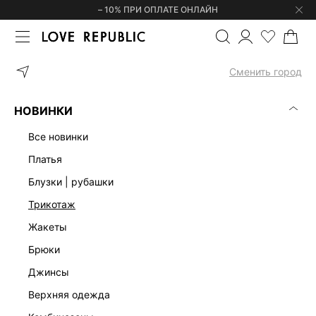
– 10% ПРИ ОПЛАТЕ ОНЛАЙН
ГЛАВНАЯ
ОДЕЖДА
МИДИ
МИДИ ПЛАТЬЯ СЕРЫЕ
Сменить город
МИДИ ПЛАТЬЯ СЕРЫЕ
(1)
НОВИНКИ
МИДИ
ОФИСНЫЕ
ТРИКОТАЖНЫЕ
МАКСИ
МИНИ
ЭК
все новинки
платья
блузки | рубашки
трикотаж
жакеты
брюки
джинсы
верхняя одежда