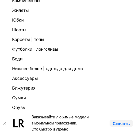
комбинезоны
жилеты
КОМПАНИЯ
юбки
шорты
КЛИЕНТАМ
корсеты | топы
футболки | лонгсливы
ЛИЧНЫЙ КАБИНЕТ
боди
нижнее белье | одежда для дома
аксессуары
бижутерия
LOVE REPUBLIC © 2009 - 2026
сумки
обувь
Заказывайте любимые модели
СТУДИО
в мобильном приложении.
Скачать
Это быстро и удобно
ОФИСНАЯ КОЛЛЕКЦИЯ