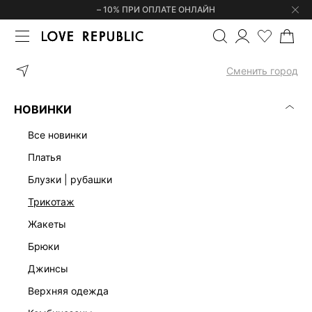
– 10% ПРИ ОПЛАТЕ ОНЛАЙН
ГЛАВНАЯ
ОДЕЖДА
ЮБКИ
ЖЕНСКИЕ СИРЕНЕВЫЕ ЮБКИ
Сменить город
ЖЕНСКИЕ СИРЕНЕВЫЕ ЮБКИ
(0)
НОВИНКИ
МИНИ
МИДИ
МАКСИ
ТРИКОТАЖНЫЕ
ЗАМША&КОЖА
все новинки
платья
Товары закончились
блузки | рубашки
Посмотрите товары раздела
Юбки
трикотаж
жакеты
брюки
Скачать
Доступно
джинсы
в AppStore
в GooglePlay
верхняя одежда
КАТАЛОГ