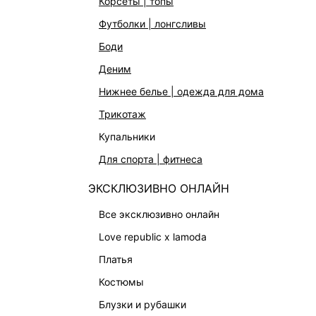
корсеты | топы
футболки | лонгсливы
боди
деним
нижнее белье | одежда для дома
трикотаж
купальники
для спорта | фитнеса
ЭКСКЛЮЗИВНО ОНЛАЙН
все эксклюзивно онлайн
love republic x lamoda
ЮБКА ЖЕНСКАЯ
ЮБКА-К
платья
4 999 ₽
4 599 
ЭКСКЛЮЗИВНО ОНЛАЙН
костюмы
блузки и рубашки