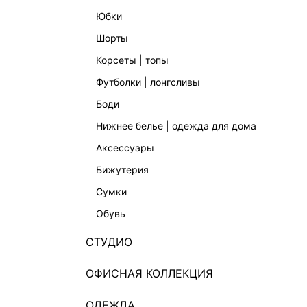
юбки
шорты
корсеты | топы
футболки | лонгсливы
боди
нижнее белье | одежда для дома
аксессуары
бижутерия
ЮБКА-КАРАНДАШ С ВИСКОЗОЙ
ЮБКА-К
5 599 ₽
4 599 
сумки
обувь
СТУДИО
ОФИСНАЯ КОЛЛЕКЦИЯ
ОДЕЖДА