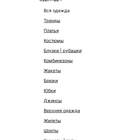
вся одежда
тренды
платья
костюмы
блузки | рубашки
комбинезоны
жакеты
брюки
юбки
ЮБКА-КАРАНДАШ С РАЗРЕЗОМ
ЮБКА-К
джинсы
5 599 ₽
5 999 
верхняя одежда
жилеты
шорты