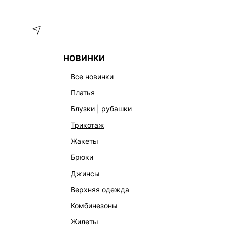
Меню
Каталог
НОВИНКИ
ГЛАВНАЯ
ОДЕЖДА
ЮБКИ
ЮБКА-КАРАНДАШ
все новинки
ЖЕНСКИЕ ЮБКИ КАРАНДАШ
платья
ЮБКА-КАРАНДАШ
МИНИ
МИДИ
МАКСИ
ТРИКО
блузки | рубашки
трикотаж
жакеты
брюки
джинсы
верхняя одежда
комбинезоны
жилеты