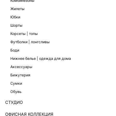
комбинезоны
жилеты
юбки
шорты
корсеты | топы
футболки | лонгсливы
боди
нижнее белье | одежда для дома
аксессуары
бижутерия
ЦЕПОЧКА ДЛЯ ОЧКОВ ИЗ РАКУШКИ 644545023-
сумки
99
обувь
1 599 ₽
2 599 ₽
-38%
+79 LR
СТУДИО
400 ₽
x 4 платежа с Подели
ЦВЕТ:
МУЛЬТИКОЛОР
/
МУЛЬТИКОЛОР
ОФИСНАЯ КОЛЛЕКЦИЯ