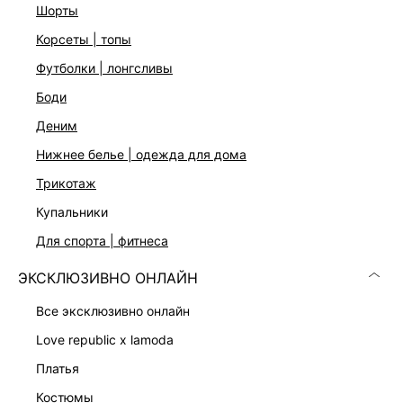
шорты
Материалы: натуральная ракушка, сплав латуни и цинка
Длина: 68,5 см
корсеты | топы
футболки | лонгсливы
ДОСТАВКА И ВОЗВРАТ
боди
деним
Подробные условия доставки и возврата
нижнее белье | одежда для дома
трикотаж
купальники
для спорта | фитнеса
ЭКСКЛЮЗИВНО ОНЛАЙН
Скачать
Доступно
в AppStore
в GooglePlay
все эксклюзивно онлайн
love republic x lamoda
КАТАЛОГ
платья
костюмы
КОМПАНИЯ