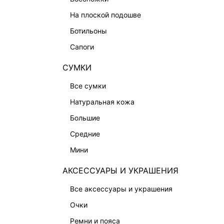
СУМКИ
на плоской подошве
АКСЕССУАРЫ И УКРАШЕНИЯ
ботильоны
ФИНАЛЬНАЯ РАСПРОДАЖА
сапоги
ПОДАРОЧНЫЕ СЕРТИФИКАТЫ
СУМКИ
BEAUTY
все сумки
БАЛЬЗАМЫ-ТИНТЫ
натуральная кожа
АРОМАТЫ
большие
ЛИМИТИРОВАННЫЕ КОЛЛЕКЦИИ
средние
КАПСУЛЬНЫЙ ГАРДЕРОБ
мини
БОХО-ШИК
АКСЕССУАРЫ И УКРАШЕНИЯ
В ОТТЕНКАХ СЕРОГО
все аксессуары и украшения
LOVE REPUBLIC MAISON
очки
ДАЙДЖЕСТ
ремни и пояса
LOVE 2.0