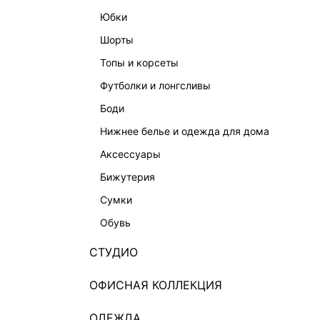
юбки
шорты
топы и корсеты
футболки и лонгсливы
боди
ТРУСЫ-ТАНГА ИЗ КРУЖЕВА
нижнее белье и одежда для дома
999 ₽
1 599 ₽
-38%
ТРУСЫ 
аксессуары
1 599 ₽
-
бижутерия
сумки
обувь
СТУДИО
ОФИСНАЯ КОЛЛЕКЦИЯ
ОДЕЖДА