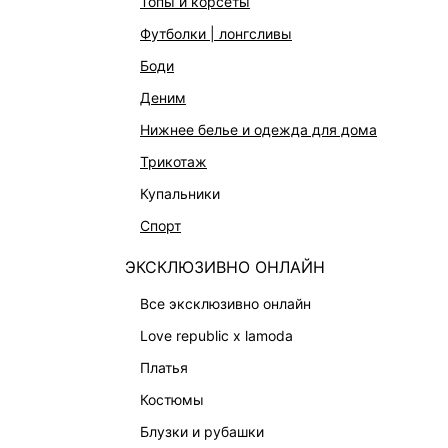
топы и корсеты
футболки | лонгсливы
боди
деним
нижнее белье и одежда для дома
трикотаж
купальники
спорт
ЭКСКЛЮЗИВНО ОНЛАЙН
все эксклюзивно онлайн
love republic x lamoda
БЕСШОВНЫЕ ТРУСЫ-СТРИНГИ
БЕСШОВ
платья
999 ₽
999 ₽
костюмы
блузки и рубашки