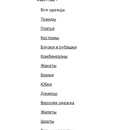
вся одежда
тренды
платья
костюмы
блузки и рубашки
комбинезоны
жакеты
брюки
ТРУСЫ-ТАНГА С КРУЖЕВОМ
ТРУСЫ-
999 ₽
1 599 ₽
-38%
1 599 ₽
-
юбки
джинсы
верхняя одежда
жилеты
шорты