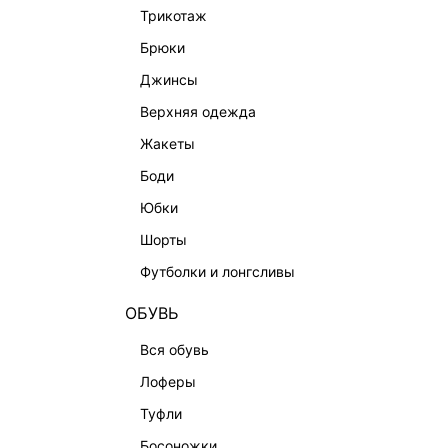
трикотаж
брюки
джинсы
верхняя одежда
жакеты
боди
юбки
шорты
КАТАЛОГ
КОМПАНИЯ
футболки и лонгсливы
НОВИНКИ
О Melon Fa
ОБУВЬ
СТУДИО
Франчайзин
ОФИСНАЯ КОЛЛЕКЦИЯ
Новости и 
вся обувь
ОДЕЖДА
Магазины
лоферы
ЭКСКЛЮЗИВНО ОНЛАЙН
Работа в 
туфли
ОБУВЬ
босоножки