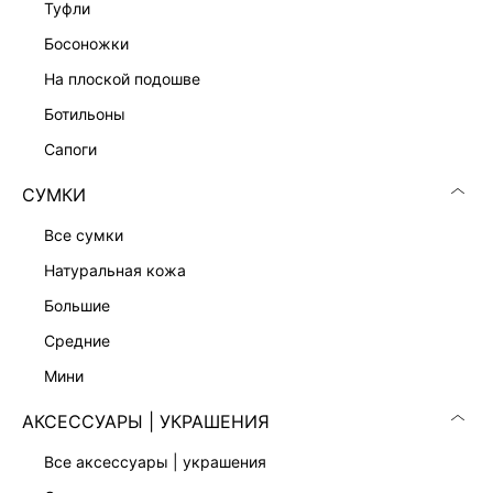
туфли
босоножки
ЖАККАРДОВЫЙ ЖАКЕТ
13 999 ₽
на плоской подошве
КОЛЛЕКЦИЯ СТУДИО
ботильоны
сапоги
СУМКИ
все сумки
натуральная кожа
большие
средние
мини
АКСЕССУАРЫ | УКРАШЕНИЯ
все аксессуары | украшения
БОМБЕР ИЗ ЭКОКОЖИ
КРУЖЕВНАЯ ЮБКА-ШОРТЫ