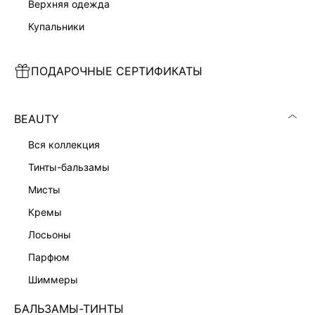
верхняя одежда
купальники
ПОДАРОЧНЫЕ СЕРТИФИКАТЫ
ПРЯМЫЕ БРЮКИ ИЗ ЭКОКОЖИ
БЛУЗКА ИЗ МОДАЛА С ВЫШИВКОЙ
8 999 ₽
6 999 ₽
BEAUTY
КОЛЛЕКЦИЯ СТУДИО
КОЛЛЕКЦИЯ СТУДИО
вся коллекция
тинты-бальзамы
мисты
кремы
лосьоны
парфюм
шиммеры
БАЛЬЗАМЫ-ТИНТЫ