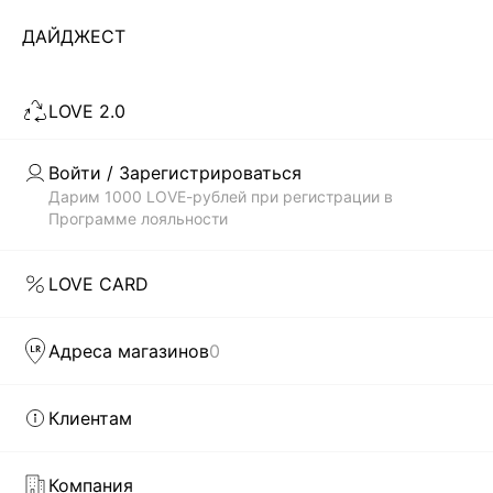
Показано 0 из 225 товаров
ДАЙДЖЕСТ
...
19
LOVE 2.0
ЗАГРУЗИТЬ ЕЩЁ
Войти / Зарегистрироваться
Дарим 1000 LOVE-рублей при регистрации в
Программе лояльности
Скачать
Доступно
в AppStore
в GooglePlay
LOVE CARD
КАТАЛОГ
Адреса магазинов
0
КОМПАНИЯ
Клиентам
КЛИЕНТАМ
Компания
ЛИЧНЫЙ КАБИНЕТ