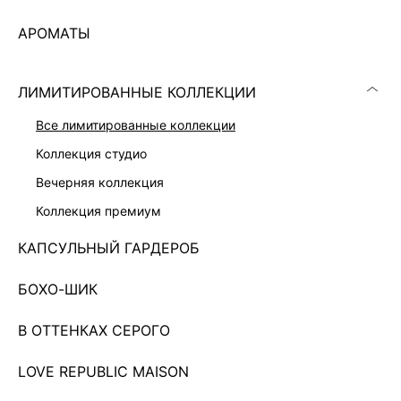
АРОМАТЫ
ЛИМИТИРОВАННЫЕ КОЛЛЕКЦИИ
все лимитированные коллекции
коллекция студио
вечерняя коллекция
коллекция премиум
КАПСУЛЬНЫЙ ГАРДЕРОБ
БОХО-ШИК
В ОТТЕНКАХ СЕРОГО
ПЛАТЬЕ МИНИ С КРУЖЕВОМ
3 599 ₽
9 999 ₽
-64%
LOVE REPUBLIC MAISON
КОЛЛЕКЦИЯ СТУДИО