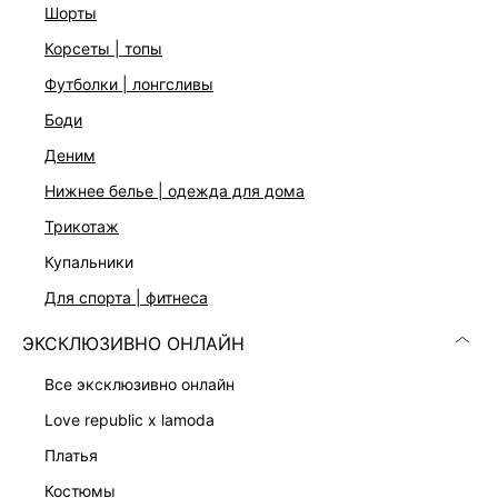
шорты
корсеты | топы
футболки | лонгсливы
боди
деним
нижнее белье | одежда для дома
трикотаж
купальники
БЛУЗКА ИЗ ТЕНСЕЛЯ С ВЫШИВКОЙ
БРЮКИ С БАСКОЙ И КРУЖЕВОМ
для спорта | фитнеса
7 999 ₽
9 999 ₽
КОЛЛЕКЦИЯ СТУДИО
КОЛЛЕКЦИЯ СТУДИО
ЭКСКЛЮЗИВНО ОНЛАЙН
все эксклюзивно онлайн
love republic x lamoda
платья
костюмы