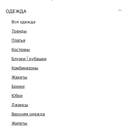
ОДЕЖДА
вся одежда
тренды
платья
костюмы
блузки | рубашки
комбинезоны
жакеты
брюки
РАСКЛЕШЕННЫЕ ДЖИНСЫ
юбки
8 999 ₽
джинсы
КОЛЛЕКЦИЯ СТУДИО
верхняя одежда
жилеты