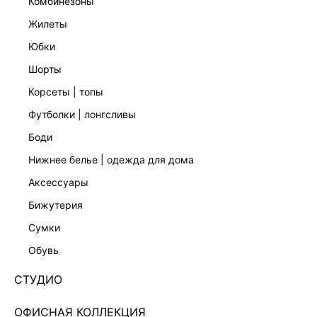
комбинезоны
жилеты
юбки
шорты
ПЛАТЬЕ ИЗ КРУЖЕВА
КАРДИГАН С ШЕРСТЬЮ И МОХЕРОМ
11 999 ₽
6 999 ₽
корсеты | топы
КОЛЛЕКЦИЯ СТУДИО
КОЛЛЕКЦИЯ СТУДИО
футболки | лонгсливы
боди
нижнее белье | одежда для дома
аксессуары
бижутерия
сумки
обувь
СТУДИО
ОФИСНАЯ КОЛЛЕКЦИЯ