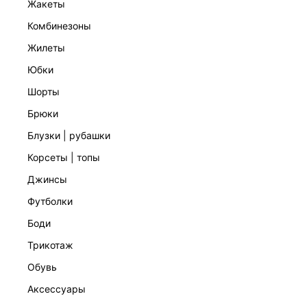
жакеты
комбинезоны
жилеты
юбки
шорты
брюки
блузки | рубашки
ТВИДОВЫЙ ЖАКЕТ С ШЕРСТЬЮ И ХЛОПКОМ
корсеты | топы
16 999 ₽
КОЛЛЕКЦИЯ СТУДИО
джинсы
футболки
боди
трикотаж
обувь
аксессуары