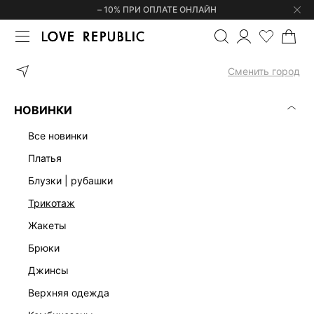
– 10% ПРИ ОПЛАТЕ ОНЛАЙН
ГЛАВНАЯ
ЛИМИТИРОВАННЫЕ КОЛЛЕКЦИИ
Сменить город
ЛИМИТИРОВАННЫЕ КОЛЛЕКЦИИ
(0)
НОВИНКИ
КОЛЛЕКЦИЯ СТУДИО
ВЕЧЕРНЯЯ КОЛЛЕКЦИЯ
КОЛЛЕКЦИЯ П
все новинки
платья
блузки | рубашки
трикотаж
жакеты
брюки
джинсы
верхняя одежда