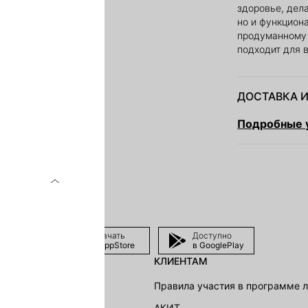
здоровье, дела
но и функцион
продуманному 
подходит для 
ДОСТАВКА И
Подробные у
Скачать
Доступно
в AppStore
в GooglePlay
КЛИЕНТАМ
shion Group
Правила участия в программе 
г
АКИТ