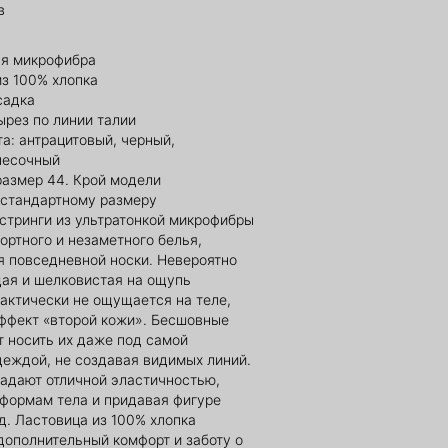
в
ая микрофибра
из 100% хлопка
садка
ырез по линии талии
а: антрацитовый, черный,
песочный
размер 44. Крой модели
 стандартному размеру
стринги из ультратонкой микрофибры
ортного и незаметного белья,
я повседневной носки. Невероятно
ая и шелковистая на ощупь
актически не ощущается на теле,
ффект «второй кожи». Бесшовные
т носить их даже под самой
еждой, не создавая видимых линий.
ладают отличной эластичностью,
 формам тела и придавая фигуре
д. Ластовица из 100% хлопка
дополнительный комфорт и заботу о