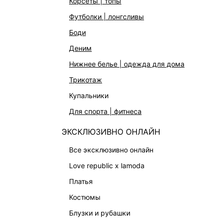
корсеты | топы
футболки | лонгсливы
боди
деним
нижнее белье | одежда для дома
трикотаж
купальники
для спорта | фитнеса
ЭКСКЛЮЗИВНО ОНЛАЙН
все эксклюзивно онлайн
love republic x lamoda
платья
КАТАЛОГ
КОМПАНИЯ
костюмы
НОВИНКИ
О Melon Fa
блузки и рубашки
СТУДИО
Франчайзин