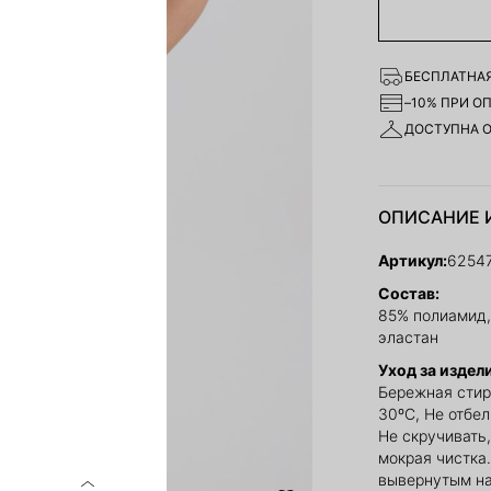
БЕСПЛАТНАЯ
–10% ПРИ О
ДОСТУПНА 
ОПИСАНИЕ 
Артикул:
6254
Состав:
85% полиамид,
эластан
Уход за издел
Бережная стир
30ºС, Не отбе
Не скручивать
мокрая чистка
вывернутым на