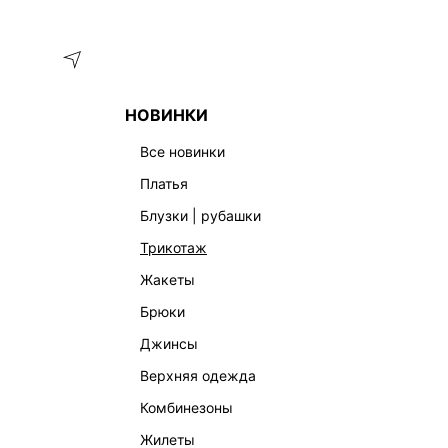
Меню
Каталог
НОВИНКИ
ГЛАВНАЯ
ОДЕЖДА
НИЖНЕЕ БЕЛЬЕ | ОДЕЖДА ДЛЯ ДОМ
все новинки
платья
блузки | рубашки
трикотаж
жакеты
брюки
джинсы
верхняя одежда
комбинезоны
жилеты