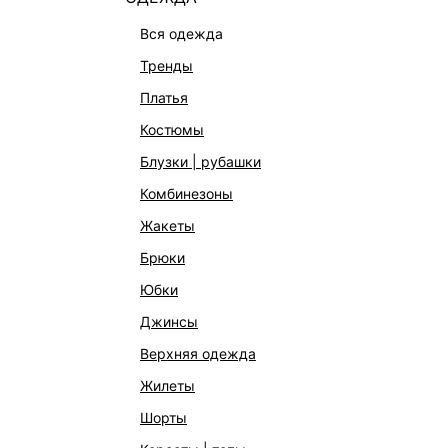
вся одежда
тренды
платья
костюмы
блузки | рубашки
комбинезоны
жакеты
брюки
юбки
джинсы
верхняя одежда
жилеты
шорты