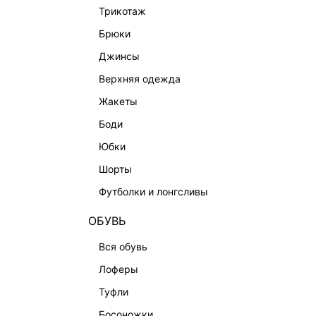
трикотаж
ОФИСНАЯ КОЛЛЕКЦИЯ
Новости и 
брюки
ОДЕЖДА
Магазины
джинсы
ЭКСКЛЮЗИВНО ОНЛАЙН
Работа в 
верхняя одежда
ОБУВЬ
жакеты
СУМКИ
боди
АКСЕССУАРЫ | УКРАШЕНИЯ
юбки
ФИНАЛЬНАЯ РАСПРОДАЖА
шорты
ПОДАРОЧНЫЕ СЕРТИФИКАТЫ
футболки и лонгсливы
BEAUTY
ОБУВЬ
БАЛЬЗАМЫ-ТИНТЫ
вся обувь
АРОМАТЫ
лоферы
ЛИМИТИРОВАННЫЕ КОЛЛЕКЦИИ
туфли
КАПСУЛЬНЫЙ ГАРДЕРОБ
босоножки
БОХО-ШИК