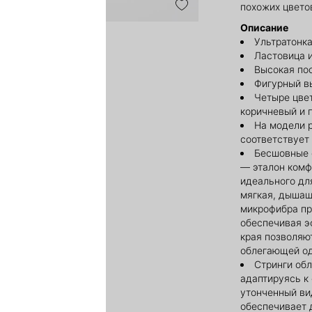
похожих цвето
Описание
Ультратонк
Ластовица 
Высокая по
Фигурный в
Четыре цвет
коричневый и 
На модели 
соответствует
Бесшовные 
— эталон комф
идеального дл
мягкая, дышащ
микрофибра пр
обеспечивая э
края позволяю
облегающей од
Стринги об
адаптируясь к
утонченный ви
обеспечивает 