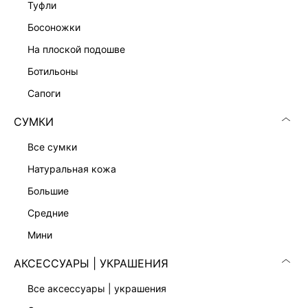
туфли
ТРИКОТАЖНАЯ ЮБКА ИЗ ЛИОЦЕЛЛА
1 299 ₽
босоножки
4 599 ₽
-72%
на плоской подошве
ботильоны
сапоги
СУМКИ
все сумки
натуральная кожа
большие
средние
мини
АКСЕССУАРЫ | УКРАШЕНИЯ
БРЮКИ-ПАЛАЦЦО С ВИСКОЗОЙ
ПРИТАЛЕННОЕ ПЛАТЬЕ МИНИ
1 799 ₽
1 599 ₽
6 999 ₽
-74%
5 999 ₽
-73%
все аксессуары | украшения
НОВИНКА