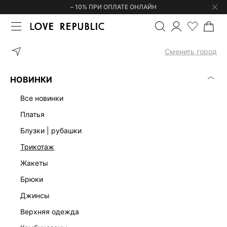
– 10% ПРИ ОПЛАТЕ ОНЛАЙН
ГЛАВНАЯ
ОДЕЖДА
Сменить город
КАТАЛОГ ЖЕНСКОЙ ОДЕЖДЫ
(0)
НОВИНКИ
ТРЕНДЫ
ПЛАТЬЯ
КОСТЮМЫ
БЛУЗКИ | РУБАШКИ
КОМБ
все новинки
платья
блузки | рубашки
трикотаж
жакеты
брюки
джинсы
верхняя одежда