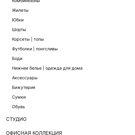
комбинезоны
жилеты
юбки
шорты
ЮБКА МИДИ ИЗ САТИНА
ЖИЛЕТ ИЗО ЛЬНА И ВИСКОЗЫ
1 599 ₽
2 999 ₽
4 999 ₽
-68%
6 999 ₽
-57%
корсеты | топы
НАТУРАЛЬНЫЙ ЛЕН
футболки | лонгсливы
боди
нижнее белье | одежда для дома
аксессуары
бижутерия
сумки
обувь
СТУДИО
ОФИСНАЯ КОЛЛЕКЦИЯ