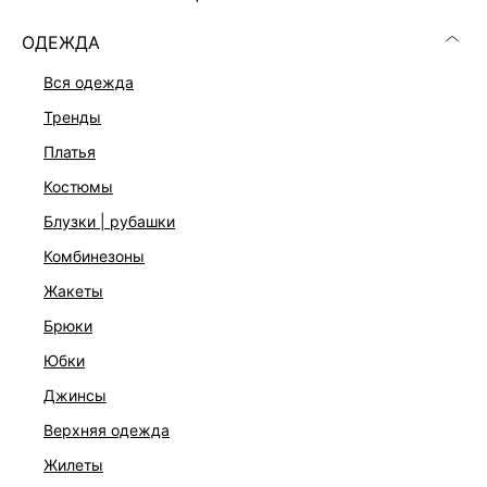
ОДЕЖДА
вся одежда
тренды
платья
костюмы
блузки | рубашки
комбинезоны
жакеты
брюки
ДЖИНСЫ WIDE LEG
юбки
1 999 ₽
6 599 ₽
-70%
джинсы
верхняя одежда
жилеты