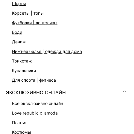
шорты
корсеты | топы
футболки | лонгсливы
боди
деним
нижнее белье | одежда для дома
трикотаж
купальники
БРЮКИ-ПАЛАЦЦО ИЗ ВИСКОЗЫ
ТРИКОТАЖНОЕ ПЛАТЬЕ МИНИ
1 599 ₽
3 599 ₽
для спорта | фитнеса
4 999 ₽
-68%
7 599 ₽
-53%
ЭКСКЛЮЗИВНО ОНЛАЙН
все эксклюзивно онлайн
love republic x lamoda
платья
костюмы