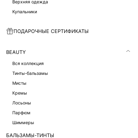
верхняя одежда
купальники
ПОДАРОЧНЫЕ СЕРТИФИКАТЫ
БОДИ ИЗ ХЛОПКА И МОДАЛА
ДЖИНСОВАЯ ЮБКА МИНИ
999 ₽
1 599 ₽
3 999 ₽
-75%
4 999 ₽
-68%
ЭКСКЛЮЗИВНО ОНЛАЙН
BEAUTY
вся коллекция
тинты-бальзамы
мисты
кремы
лосьоны
парфюм
шиммеры
БАЛЬЗАМЫ-ТИНТЫ