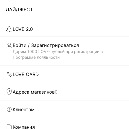
...
235
ДАЙДЖЕСТ
ЗАГРУЗИТЬ ЕЩЁ
LOVE 2.0
Скачать
Доступно
Войти / Зарегистрироваться
в AppStore
в GooglePlay
Дарим 1000 LOVE-рублей при регистрации в
Программе лояльности
КАТАЛОГ
LOVE CARD
КОМПАНИЯ
Адреса магазинов
0
КЛИЕНТАМ
Клиентам
ЛИЧНЫЙ КАБИНЕТ
Компания