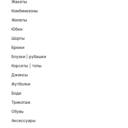
жакеты
комбинезоны
жилеты
юбки
шорты
брюки
ЖИЛЕТ СО ЛЬНОМ И ЛИОЦЕЛЛОМ
2 599 ₽
4 599 ₽
-43%
блузки | рубашки
НАТУРАЛЬНЫЙ ЛЕН
корсеты | топы
джинсы
футболки
боди
трикотаж
обувь
аксессуары