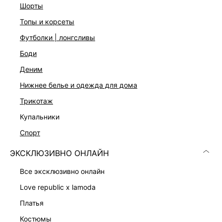
На модели размер 75B. Крой модели соответствует
шорты
стандартному размеру
топы и корсеты
Идеальный бюстгальтер на каждый день — мягкий, как
вторая кожа. Чашечки из эластичного пеноматериала без
футболки | лонгсливы
косточек, с легкой подкладкой и мягкой микрофиброй,
поддерживают естественную форму груди, полностью
боди
закрывая ее благодаря регулируемым бретелям. Легко
деним
трансформируется из обычного бюстгальтера в
перекрёстный.
нижнее белье и одежда для дома
трикотаж
ДОСТАВКА И ВОЗВРАТ
купальники
спорт
Подробные условия доставки и возврата
ЭКСКЛЮЗИВНО ОНЛАЙН
все эксклюзивно онлайн
love republic x lamoda
платья
костюмы