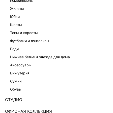
комбинезоны
жилеты
юбки
шорты
топы и корсеты
футболки и лонгсливы
боди
нижнее белье и одежда для дома
аксессуары
бижутерия
БРА KENDALL ИЗ МИКРОФИБРЫ 5358707339-63
сумки
Нет в наличии
+149 LR
обувь
ЦВЕТ:
БЕЖЕВЫЙ
/
ТЕМНО-БЕЖЕВЫЙ/ПЕСОЧНЫЙ
СТУДИО
РАЗМЕР
ОФИСНАЯ КОЛЛЕКЦИЯ