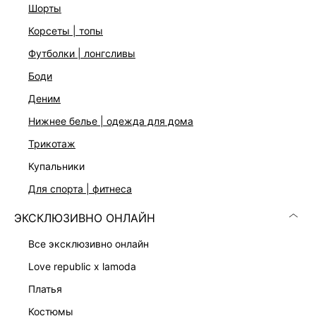
шорты
Три цвета: черный, коричневый и кремовый
На модели размер 44. Крой модели соответствует
корсеты | топы
стандартному размеру
футболки | лонгсливы
боди
ДОСТАВКА И ВОЗВРАТ
деним
Подробные условия доставки и возврата
нижнее белье | одежда для дома
трикотаж
купальники
для спорта | фитнеса
ЭКСКЛЮЗИВНО ОНЛАЙН
все эксклюзивно онлайн
Скачать
Доступно
в AppStore
в GooglePlay
love republic x lamoda
КАТАЛОГ
платья
костюмы