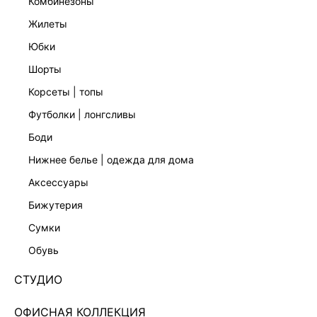
комбинезоны
жилеты
юбки
шорты
корсеты | топы
футболки | лонгсливы
боди
нижнее белье | одежда для дома
аксессуары
бижутерия
БОДИ НА ПУГОВИЦАХ 6152104306-50
сумки
Нет в наличии
+79 LR
обувь
ЦВЕТ:
ЧЕРНЫЙ
/
ЧЕРНЫЙ
СТУДИО
ОФИСНАЯ КОЛЛЕКЦИЯ