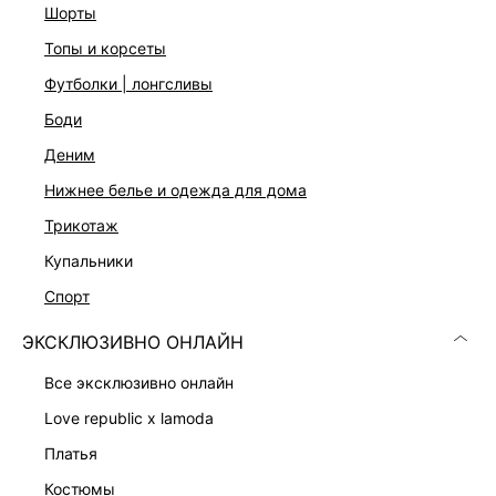
Цвет: бежевый с абстрактным принтом
шорты
На модели размер 44. Крой модели соответствует
топы и корсеты
стандартному размеру
футболки | лонгсливы
боди
ДОСТАВКА И ВОЗВРАТ
деним
Подробные условия доставки и возврата
нижнее белье и одежда для дома
трикотаж
купальники
спорт
ЭКСКЛЮЗИВНО ОНЛАЙН
Скачать
Доступно
все эксклюзивно онлайн
в AppStore
в GooglePlay
love republic x lamoda
КАТАЛОГ
платья
костюмы