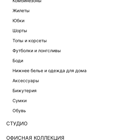
комбинезоны
жилеты
юбки
шорты
топы и корсеты
футболки и лонгсливы
боди
нижнее белье и одежда для дома
аксессуары
бижутерия
ЭКСКЛЮЗИВНО ОНЛАЙН
сумки
БЛУЗКА ИЗ ВИСКОЗЫ С КУЛИСКАМИ 6151010331-
236
обувь
Нет в наличии
+79 LR
СТУДИО
ЦВЕТ:
ЗЕЛЕНЫЙ
/
БЕЖЕВЫЙ АБСТРАКЦИЯ
ОФИСНАЯ КОЛЛЕКЦИЯ