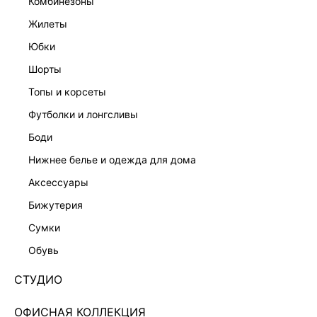
комбинезоны
жилеты
юбки
шорты
топы и корсеты
футболки и лонгсливы
боди
нижнее белье и одежда для дома
аксессуары
бижутерия
БОДИ НА БРЕТЕЛЯХ 6153103323-60
сумки
3 599 ₽
обувь
+179 LR
900 ₽
x 4 платежа с Подели
СТУДИО
ЦВЕТ:
БЕЛЫЙ
/
МОЛОЧНЫЙ
ОФИСНАЯ КОЛЛЕКЦИЯ