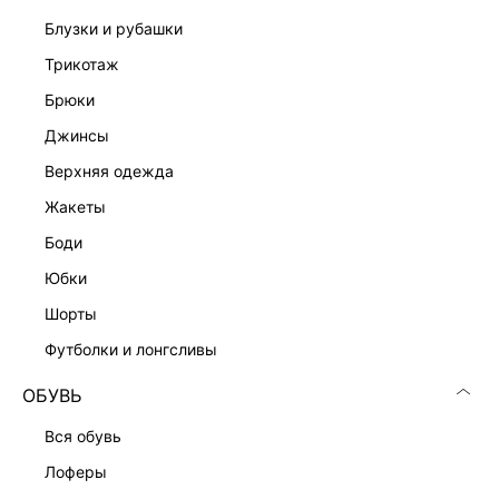
блузки и рубашки
трикотаж
брюки
Скачать
Доступно
джинсы
в AppStore
в GooglePlay
верхняя одежда
КАТАЛОГ
жакеты
боди
КОМПАНИЯ
юбки
шорты
КЛИЕНТАМ
футболки и лонгсливы
ЛИЧНЫЙ КАБИНЕТ
ОБУВЬ
вся обувь
лоферы