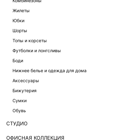
комбинезоны
жилеты
юбки
шорты
топы и корсеты
футболки и лонгсливы
боди
нижнее белье и одежда для дома
аксессуары
бижутерия
ЭКСКЛЮЗИВНО ОНЛАЙН
сумки
БОДИ ИЗ ХЛОПКА И МОДАЛА 6254106347-22
обувь
999 ₽
3 999 ₽
-75%
+49 LR
250 ₽
x 4 платежа с Подели
СТУДИО
ЦВЕТ:
КОРИЧНЕВЫЙ
/
ШОКОЛАДНЫЙ
ОФИСНАЯ КОЛЛЕКЦИЯ