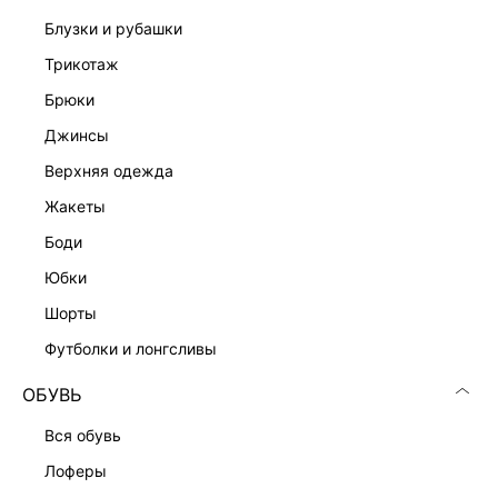
блузки и рубашки
трикотаж
брюки
джинсы
верхняя одежда
Скачать
Доступно
в AppStore
в GooglePlay
жакеты
боди
КАТАЛОГ
юбки
КОМПАНИЯ
шорты
футболки и лонгсливы
КЛИЕНТАМ
ОБУВЬ
вся обувь
ЛИЧНЫЙ КАБИНЕТ
лоферы