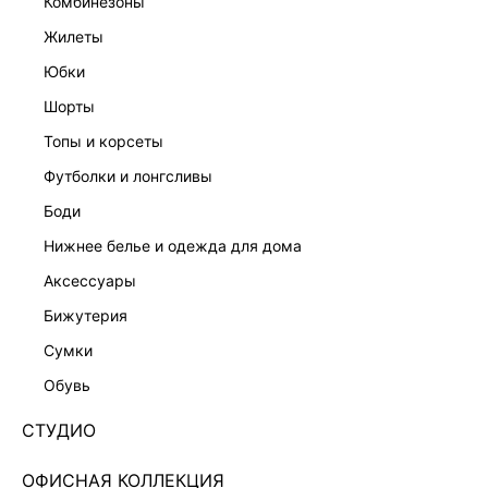
комбинезоны
жилеты
юбки
шорты
топы и корсеты
футболки и лонгсливы
боди
нижнее белье и одежда для дома
аксессуары
бижутерия
НАТУРАЛЬНЫЙ ЛЕН
сумки
РУБАШКА ИЗ 100% ЛЬНА 6254016320-50
обувь
Нет в наличии
+129 LR
СТУДИО
ЦВЕТ:
ЧЕРНЫЙ
/
ЧЕРНЫЙ
ОФИСНАЯ КОЛЛЕКЦИЯ