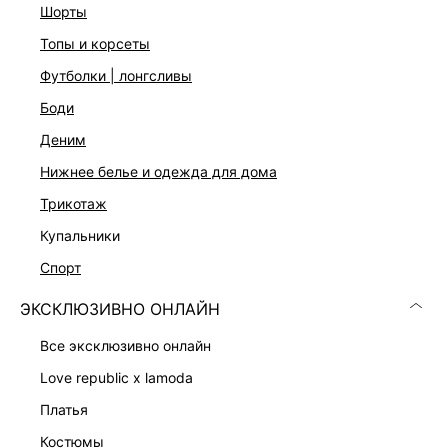
Свободный крой
шорты
Спущенная линия плеча
топы и корсеты
Отложной воротник
Застежка на пуговицы
футболки | лонгсливы
Пять цветов: молочный, черный, хаки, коричневый и
боди
голубой
На модели размер 44. Крой модели соответствует
деним
стандартному размеру
нижнее белье и одежда для дома
трикотаж
ДОСТАВКА И ВОЗВРАТ
купальники
Подробные условия доставки и возврата
спорт
ЭКСКЛЮЗИВНО ОНЛАЙН
все эксклюзивно онлайн
love republic x lamoda
платья
Скачать
Доступно
костюмы