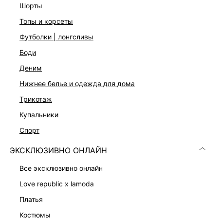
Цвет: сырой индиго
шорты
На модели размер 44. Крой модели соответствует
топы и корсеты
стандартному размеру
футболки | лонгсливы
боди
ДОСТАВКА И ВОЗВРАТ
деним
Подробные условия доставки и возврата
нижнее белье и одежда для дома
трикотаж
купальники
спорт
ЭКСКЛЮЗИВНО ОНЛАЙН
Скачать
Доступно
все эксклюзивно онлайн
в AppStore
в GooglePlay
love republic x lamoda
КАТАЛОГ
платья
костюмы