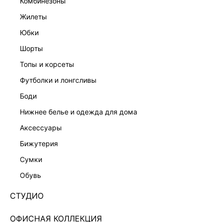
комбинезоны
жилеты
юбки
шорты
топы и корсеты
футболки и лонгсливы
боди
нижнее белье и одежда для дома
аксессуары
бижутерия
ДЖИНСОВЫЙ ТОП-БАНДО С БАСКОЙ
сумки
6255425328-106
обувь
Нет в наличии
+129 LR
СТУДИО
ЦВЕТ:
СИНИЙ
/
СЫРОЙ ИНДИГО
ОФИСНАЯ КОЛЛЕКЦИЯ