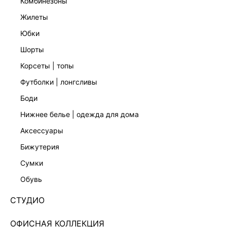
комбинезоны
жилеты
юбки
шорты
корсеты | топы
футболки | лонгсливы
боди
нижнее белье | одежда для дома
аксессуары
бижутерия
ТОП-БАНДО С БАСКОЙ 6255019319-60
сумки
1 799 ₽
6 599 ₽
-73%
обувь
+89 LR
450 ₽
x 4 платежа с Подели
СТУДИО
ЦВЕТ:
БЕЛЫЙ
/
МОЛОЧНЫЙ
ОФИСНАЯ КОЛЛЕКЦИЯ