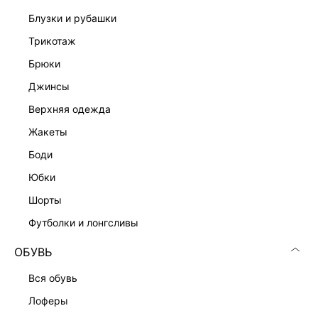
Подробные условия доставки и возврата
блузки и рубашки
трикотаж
брюки
джинсы
верхняя одежда
жакеты
Скачать
Доступно
боди
в AppStore
в GooglePlay
юбки
КАТАЛОГ
шорты
футболки и лонгсливы
КОМПАНИЯ
ОБУВЬ
КЛИЕНТАМ
вся обувь
лоферы
ЛИЧНЫЙ КАБИНЕТ