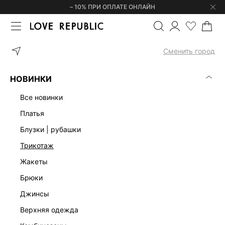
– 10% ПРИ ОПЛАТЕ ОНЛАЙН
ГЛАВНАЯ
ОДЕЖДА
КОРСЕТЫ | ТОПЫ
ТОП-БАНДО С БАСКОЙ
Сменить город
НОВИНКИ
все новинки
платья
блузки | рубашки
трикотаж
жакеты
брюки
джинсы
верхняя одежда