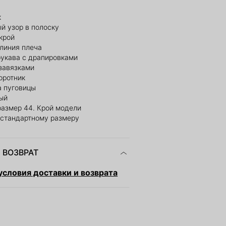
к
й узор в полоску
крой
линия плеча
укава с драпировками
завязками
оротник
а пуговицы
вый
размер 44. Крой модели
 стандартному размеру
 ВОЗВРАТ
словия доставки и возврата