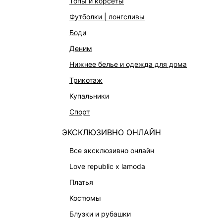
топы и корсеты
АКСЕССУАРЫ И УКРАШЕНИЯ
футболки | лонгсливы
ФИНАЛЬНАЯ РАСПРОДАЖА
боди
ПОДАРОЧНЫЕ СЕРТИФИКАТЫ
деним
BEAUTY
нижнее белье и одежда для дома
БАЛЬЗАМЫ-ТИНТЫ
трикотаж
АРОМАТЫ
купальники
ЛИМИТИРОВАННЫЕ КОЛЛЕКЦИИ
спорт
КАПСУЛЬНЫЙ ГАРДЕРОБ
ЭКСКЛЮЗИВНО ОНЛАЙН
БОХО-ШИК
В ОТТЕНКАХ СЕРОГО
все эксклюзивно онлайн
LOVE REPUBLIC MAISON
love republic x lamoda
ДАЙДЖЕСТ
платья
LOVE 2.0
костюмы
блузки и рубашки