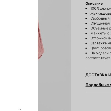
Описание
100% хлопо
Жаккардовы
Свободный 
Спущенная 
Объемные р
Манжеты с 
Отложной в
Застежка н
Цвет: розо
На модели 
соответствует
ДОСТАВКА И
Подробные у