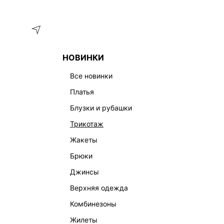
Меню
Каталог
НОВИНКИ
ГЛАВНАЯ
ОДЕЖДА
БЛУЗКИ И РУБАШКИ
РУБАШКА ИЗ
все новинки
платья
блузки и рубашки
трикотаж
жакеты
брюки
джинсы
верхняя одежда
комбинезоны
жилеты