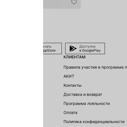
Скачать
Доступно
в AppStore
в GooglePlay
КЛИЕНТАМ
shion Group
Правила участия в программе 
г
АКИТ
акции
Контакты
Доставка и возврат
LOVE REPUBLIC
Программа лояльности
Оплата
Политика конфиденциальности