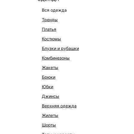
вся одежда
тренды
платья
костюмы
блузки и рубашки
комбинезоны
КАТАЛОГ
КОМПАНИЯ
жакеты
НОВИНКИ
О Melon Fa
брюки
СТУДИО
Франчайзин
юбки
ОФИСНАЯ КОЛЛЕКЦИЯ
Новости и 
джинсы
ОДЕЖДА
Магазины
верхняя одежда
ЭКСКЛЮЗИВНО ОНЛАЙН
Работа в 
жилеты
ОБУВЬ
шорты
СУМКИ