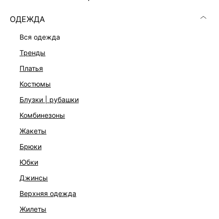
ОДЕЖДА
вся одежда
РАЗМЕР
тренды
платья
В КОРЗИНУ
костюмы
БЕСПЛАТНАЯ ДОСТАВКА ОТ 999 ₽
блузки | рубашки
–10% ПРИ ОПЛАТЕ ОНЛАЙН
комбинезоны
ДОСТУПНА ОПЛАТА ПОСЛЕ ПРИМЕРКИ
жакеты
брюки
ОПИСАНИЕ И ОБМЕРЫ
юбки
Артикул:
6358107307
джинсы
Состав:
95% полиэстер, 5% эластан
верхняя одежда
Описание
жилеты
Фактурный трикотаж в рубчик