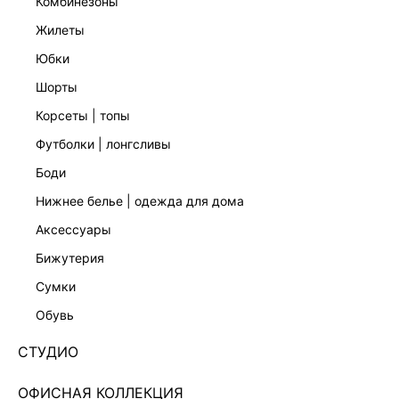
комбинезоны
жилеты
юбки
шорты
корсеты | топы
футболки | лонгсливы
боди
нижнее белье | одежда для дома
аксессуары
бижутерия
БОДИ С ПУГОВИЦАМИ 6358107307-92
сумки
3 599 ₽
обувь
+179 LR
900 ₽
x 4 платежа с Подели
СТУДИО
ЦВЕТ:
РОЗОВЫЙ
/
ЦВЕТ ПУДРЫ
ОФИСНАЯ КОЛЛЕКЦИЯ