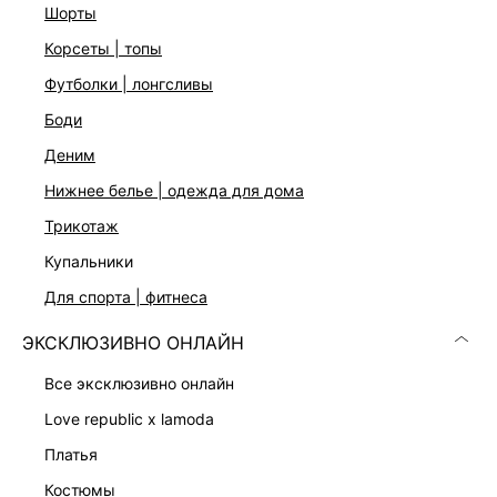
шорты
Облегающий крой
Круглый вырез
корсеты | топы
Планка с пуговицами
Короткие рукава
футболки | лонгсливы
Ластовица с застежкой
боди
Пять цветов: пудровый, черный, оливковый, молочный и
шоколадный
деним
На модели размер 44. Крой модели соответствует
нижнее белье | одежда для дома
стандартному размеру
трикотаж
купальники
ДОСТАВКА И ВОЗВРАТ
для спорта | фитнеса
Подробные условия доставки и возврата
ЭКСКЛЮЗИВНО ОНЛАЙН
все эксклюзивно онлайн
love republic x lamoda
платья
костюмы