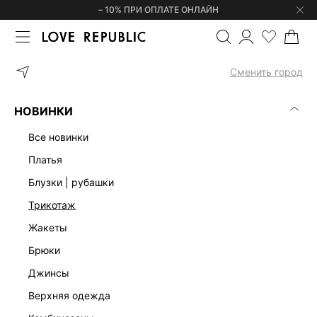
– 10% ПРИ ОПЛАТЕ ОНЛАЙН
ГЛАВНАЯ
ОДЕЖДА
БЛУЗКИ | РУБАШКИ
БЛУЗКА 6358009328
Сменить город
НОВИНКИ
все новинки
платья
блузки | рубашки
трикотаж
жакеты
брюки
джинсы
верхняя одежда