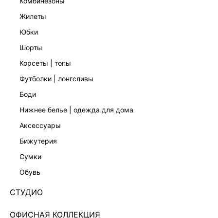
комбинезоны
жилеты
юбки
шорты
корсеты | топы
футболки | лонгсливы
боди
нижнее белье | одежда для дома
аксессуары
бижутерия
ЭКСКЛЮЗИВНО ОНЛАЙН
сумки
БЛУЗКА 6358009328-295
обувь
4 999 ₽
5 999 ₽
-17%
+249 LR
1,250 ₽
x 4 платежа с Подели
СТУДИО
ЦВЕТ:
РОЗОВЫЙ
/
РОЗОВЫЙ ПРИНТ
ОФИСНАЯ КОЛЛЕКЦИЯ