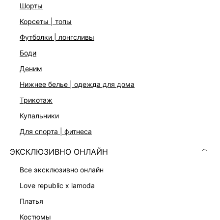
Фактурный трикотаж в рубчик
шорты
Облегающий крой
корсеты | топы
Лиф с воротником-поло
Планка с пуговицами
футболки | лонгсливы
Длинные рукава
боди
Ластовица с застежкой
Два цвета: черный и молочный
деним
На модели размер 44. Крой модели соответствует
стандартному размеру
нижнее белье | одежда для дома
трикотаж
ДОСТАВКА И ВОЗВРАТ
купальники
для спорта | фитнеса
Подробные условия доставки и возврата
ЭКСКЛЮЗИВНО ОНЛАЙН
все эксклюзивно онлайн
love republic x lamoda
платья
костюмы