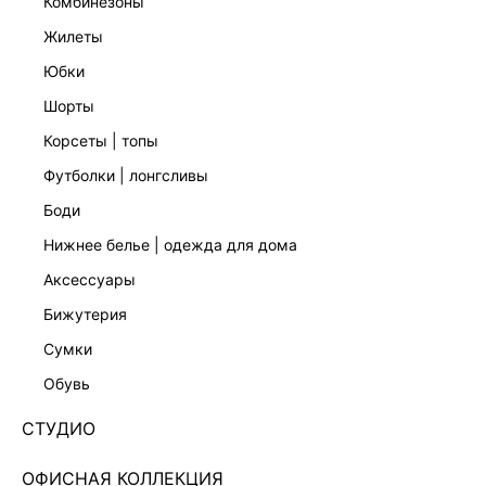
комбинезоны
жилеты
юбки
шорты
корсеты | топы
футболки | лонгсливы
боди
нижнее белье | одежда для дома
аксессуары
бижутерия
ЭКСКЛЮЗИВНО ОНЛАЙН
сумки
БОДИ С ВОРОТНИКОМ-ПОЛО 6358115335-60
обувь
4 599 ₽
+229 LR
1,150 ₽
x 4 платежа с Подели
СТУДИО
ЦВЕТ:
БЕЛЫЙ
/
МОЛОЧНЫЙ
ОФИСНАЯ КОЛЛЕКЦИЯ