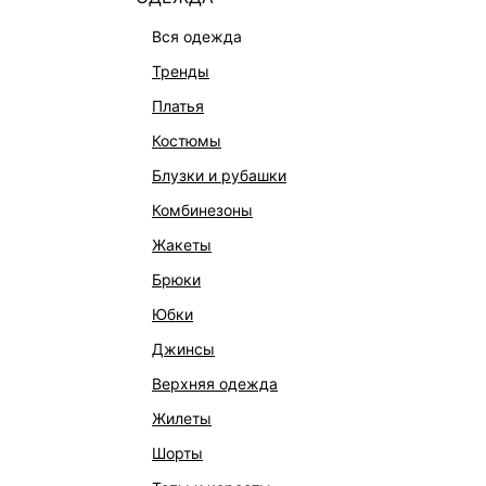
вся одежда
тренды
платья
костюмы
блузки и рубашки
комбинезоны
жакеты
брюки
юбки
КАТАЛОГ
КОМПАНИЯ
джинсы
НОВИНКИ
О Melon Fa
верхняя одежда
СТУДИО
Франчайзин
жилеты
ОФИСНАЯ КОЛЛЕКЦИЯ
Новости и 
шорты
ОДЕЖДА
Магазины