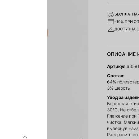
БЕСПЛАТНАЯ
–10% ПРИ О
ДОСТУПНА 
ОПИСАНИЕ 
Артикул:
6359
Состав:
64% полиэстер
3% шерсть
Уход за издел
Бережная стир
30ºС, Не отбе
Глажение при 
чистка. Мягкий
вывернув наиз
Расправить во