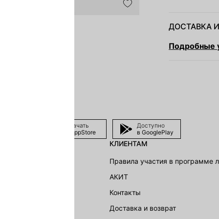
ДОСТАВКА И
Подробные у
Скачать
Доступно
в AppStore
в GooglePlay
КЛИЕНТАМ
shion Group
Правила участия в программе 
г
АКИТ
акции
Контакты
Доставка и возврат