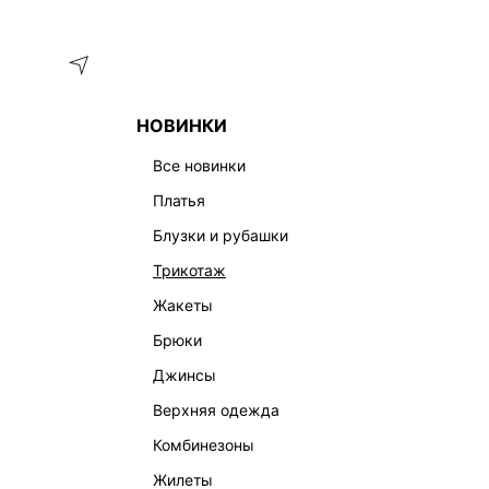
Меню
Каталог
НОВИНКИ
ГЛАВНАЯ
ОДЕЖДА
БЛУЗКИ И РУБАШКИ
БЛУЗКА 635
все новинки
платья
блузки и рубашки
трикотаж
жакеты
брюки
джинсы
верхняя одежда
комбинезоны
жилеты