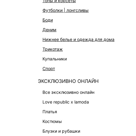
топы и корсеты
ЭКСКЛЮЗИВНО ОНЛАЙН
Работа в 
футболки | лонгсливы
ОБУВЬ
боди
СУМКИ
деним
АКСЕССУАРЫ И УКРАШЕНИЯ
нижнее белье и одежда для дома
ФИНАЛЬНАЯ РАСПРОДАЖА
трикотаж
ПОДАРОЧНЫЕ СЕРТИФИКАТЫ
купальники
BEAUTY
спорт
БАЛЬЗАМЫ-ТИНТЫ
АРОМАТЫ
ЭКСКЛЮЗИВНО ОНЛАЙН
ЛИМИТИРОВАННЫЕ КОЛЛЕКЦИИ
все эксклюзивно онлайн
КАПСУЛЬНЫЙ ГАРДЕРОБ
love republic x lamoda
БОХО-ШИК
платья
В ОТТЕНКАХ СЕРОГО
костюмы
LOVE REPUBLIC MAISON
блузки и рубашки